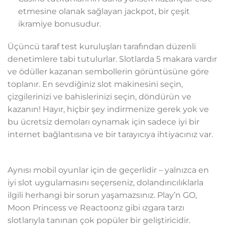
etmesine olanak sağlayan jackpot, bir çeşit
ikramiye bonusudur.
Üçüncü taraf test kuruluşları tarafından düzenli
denetimlere tabi tutulurlar. Slotlarda 5 makara vardır
ve ödüller kazanan sembollerin görüntüsüne göre
toplanır. En sevdiğiniz slot makinesini seçin,
çizgilerinizi ve bahislerinizi seçin, döndürün ve
kazanın! Hayır, hiçbir şey indirmenize gerek yok ve
bu ücretsiz demoları oynamak için sadece iyi bir
internet bağlantısına ve bir tarayıcıya ihtiyacınız var.
Aynısı mobil oyunlar için de geçerlidir – yalnızca en
iyi slot uygulamasını seçerseniz, dolandırıcılıklarla
ilgili herhangi bir sorun yaşamazsınız. Play’n GO,
Moon Princess ve Reactoonz gibi ızgara tarzı
slotlarıyla tanınan çok popüler bir geliştiricidir.