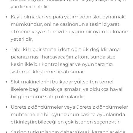
yardımcı olabilir.
Kayıt olmadan ve para yatırmadan slot oynamak
mümkündür, online casinonun sitesini ziyaret
etmeniz veya sitemizde uygun bir oyun bulmanız
yeterlidir.
Tabii ki hiçbir strateji dört dörtlük değildir ama
paranızı nasıl harcayacağınız konusunda size
kesinlikle bir kontrol sağlar ve oyun tarzınızı
sistematikleştirme fırsatı sunar.
Slot makinelerini bu kadar yükselten temel
ilkelere bağlı olarak çalışmaları ve oldukça havalı
bir görünüme sahip olmalarıdır.
Ücretsiz döndürmeler veya ücretsiz döndürmeler
muhtemelen bir oyuncunun casino oyunlarında
etkinleştirebileceği en çok istenen seçenektir.
Casino tutkunlarının daha yüksek kazançlar elde