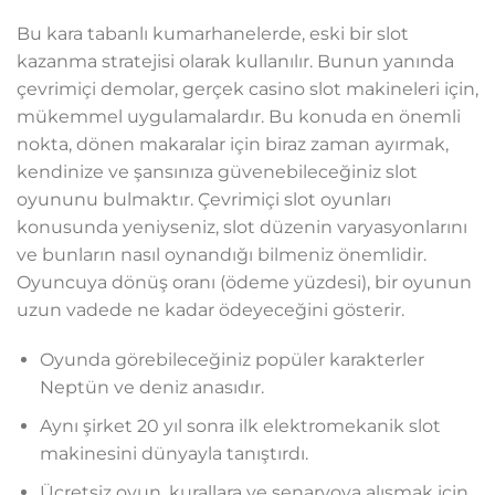
Bu kara tabanlı kumarhanelerde, eski bir slot
kazanma stratejisi olarak kullanılır. Bunun yanında
çevrimiçi demolar, gerçek casino slot makineleri için,
mükemmel uygulamalardır. Bu konuda en önemli
nokta, dönen makaralar için biraz zaman ayırmak,
kendinize ve şansınıza güvenebileceğiniz slot
oyununu bulmaktır. Çevrimiçi slot oyunları
konusunda yeniyseniz, slot düzenin varyasyonlarını
ve bunların nasıl oynandığı bilmeniz önemlidir.
Oyuncuya dönüş oranı (ödeme yüzdesi), bir oyunun
uzun vadede ne kadar ödeyeceğini gösterir.
Oyunda görebileceğiniz popüler karakterler
Neptün ve deniz anasıdır.
Aynı şirket 20 yıl sonra ilk elektromekanik slot
makinesini dünyayla tanıştırdı.
Ücretsiz oyun, kurallara ve senaryoya alışmak için