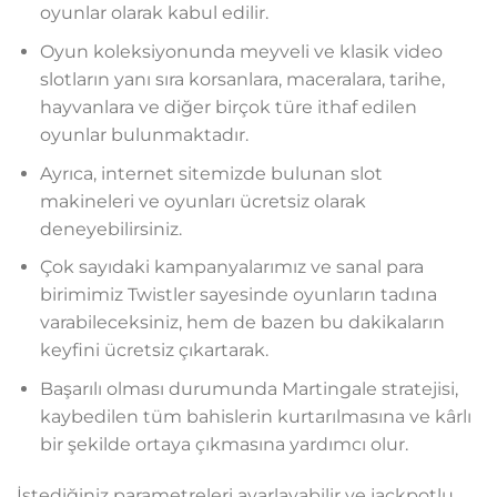
oyunlar olarak kabul edilir.
Oyun koleksiyonunda meyveli ve klasik video
slotların yanı sıra korsanlara, maceralara, tarihe,
hayvanlara ve diğer birçok türe ithaf edilen
oyunlar bulunmaktadır.
Ayrıca, internet sitemizde bulunan slot
makineleri ve oyunları ücretsiz olarak
deneyebilirsiniz.
Çok sayıdaki kampanyalarımız ve sanal para
birimimiz Twistler sayesinde oyunların tadına
varabileceksiniz, hem de bazen bu dakikaların
keyfini ücretsiz çıkartarak.
Başarılı olması durumunda Martingale stratejisi,
kaybedilen tüm bahislerin kurtarılmasına ve kârlı
bir şekilde ortaya çıkmasına yardımcı olur.
İstediğiniz parametreleri ayarlayabilir ve jackpotlu