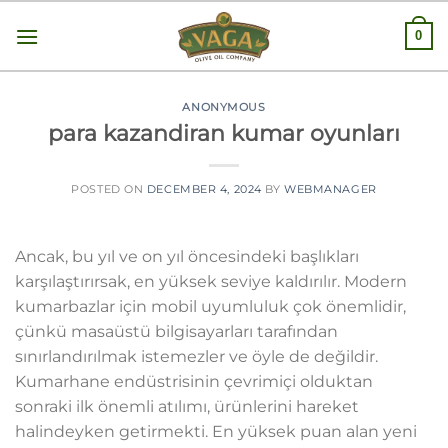
Skip
0
to
content
ANONYMOUS
para kazandiran kumar oyunları
POSTED ON
DECEMBER 4, 2024
BY
WEBMANAGER
Ancak, bu yıl ve on yıl öncesindeki başlıkları
karşılaştırırsak, en yüksek seviye kaldırılır. Modern
kumarbazlar için mobil uyumluluk çok önemlidir,
çünkü masaüstü bilgisayarları tarafından
sınırlandırılmak istemezler ve öyle de değildir.
Kumarhane endüstrisinin çevrimiçi olduktan
sonraki ilk önemli atılımı, ürünlerini hareket
halindeyken getirmekti. En yüksek puan alan yeni