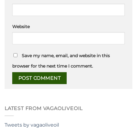
Website
Save my name, email, and website in this
browser for the next time I comment.
LATEST FROM VAGAOLIVEOIL
Tweets by vagaoliveoil