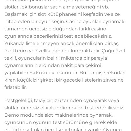
slotları, ek bonuslar satın alma yeteneğini vb.
Başlamak için slot kütüphanesini keşfedin ve size
hitap eden bir oyun seçin. Casino oyunları oynamak
tamamen ücretsiz olduğundan farklı casino
oyunlarında becerilerinizi test edebileceksiniz.
Yukarıda listelenmeyen ancak önemli olan birkaç
özel terim ve özellik daha bulunmaktadır. Çoğu özel
teklif, oyuncuların belirli miktarda bir parayla
oynamalarının ardından nakit para çekimi
yapılabilmesi koşuluyla sunulur. Bu tür gişe rekorları
kıran küçük bir şirketi bir gecede listelerin zirvesine
fırlatabilir.
Rastgeleliği, tarayıcınız üzerinden oynayarak veya
slotları ücretsiz olarak indirerek de test edebilirsiniz.
Demo modunda slot makinelerinde oynamak,
oyuncunun oyunun test sürümüne girerek elde
ettiği bir set olan ücretsiz jetonlarla yapılır. Oyuncu