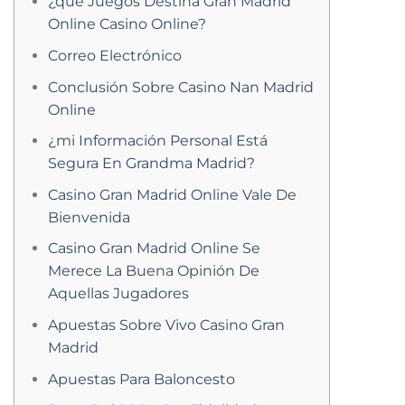
¿qué Juegos Destina Gran Madrid
Online Casino Online?
Correo Electrónico
Conclusión Sobre Casino Nan Madrid
Online
¿mi Información Personal Está
Segura En Grandma Madrid?
Casino Gran Madrid Online Vale De
Bienvenida
Casino Gran Madrid Online Se
Merece La Buena Opinión De
Aquellas Jugadores
Apuestas Sobre Vivo Casino Gran
Madrid
Apuestas Para Baloncesto