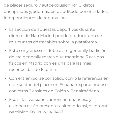
de placer seguro y autoexclusión, RNG, datos
encriptados y, además, está auditado por entidades
independientes de reputación.
La sección de apuestas deportivas durante
directo de Nan Madrid puede producir uno de
mis puntos destacables sobre la plataforma.
Esto sony ericsson debe a are generally tradición
de are generally marca que mantiene 3 casinos
físicos en Madrid con es una para las más
reconocidas de España.
Con el tiempo, se consolidó como la referencia en
este sector del placer en España, expandiéndose
con otros 2 casinos en Colón y Benalmádena.
Eso sí, las versiones americana, francesa y
europea están presentes, alterando así, el retorno
percibido (97, 3% ó 94, 74%).