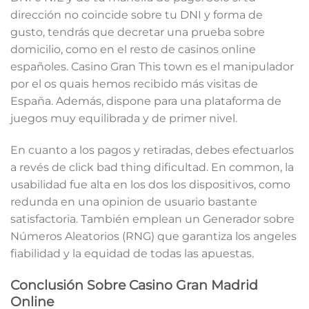
dirección no coincide sobre tu DNI y forma de
gusto, tendrás que decretar una prueba sobre
domicilio, como en el resto de casinos online
españoles. Casino Gran This town es el manipulador
por el os quais hemos recibido más visitas de
España. Además, dispone para una plataforma de
juegos muy equilibrada y de primer nivel.
En cuanto a los pagos y retiradas, debes efectuarlos
a revés de click bad thing dificultad. En common, la
usabilidad fue alta en los dos los dispositivos, como
redunda en una opinion de usuario bastante
satisfactoria. También emplean un Generador sobre
Números Aleatorios (RNG) que garantiza los angeles
fiabilidad y la equidad de todas las apuestas.
Conclusión Sobre Casino Gran Madrid
Online