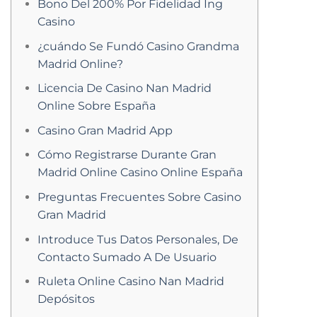
Bono Del 200% Por Fidelidad Ing
Casino
¿cuándo Se Fundó Casino Grandma
Madrid Online?
Licencia De Casino Nan Madrid
Online Sobre España
Casino Gran Madrid App
Cómo Registrarse Durante Gran
Madrid Online Casino Online España
Preguntas Frecuentes Sobre Casino
Gran Madrid
Introduce Tus Datos Personales, De
Contacto Sumado A De Usuario
Ruleta Online Casino Nan Madrid
Depósitos