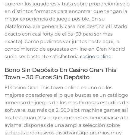
quieren los jugadores y trata sobre proporcionárselo
en distintos formatos para encontrar que tengan la
mejor experiencia de juego posible. En su
plataforma, are generally casa nos destina el listado
exacto con casi forty de ellos (39 para ser más
exacto). Como pudimos ver juntos hasta aquí, la
conocimiento de apuestas on-line en Gran Madrid
suele ser bastante satisfactoria
casino online
.
Bono Sin Depósito En Casino Gran This
Town – 30 Euros Sin Depósito
El Casino Gran This town online es uno de los
mejores operadores si lo que buscas es un catálogo
inmenso de juegos de los mas famosas estudios de
software, sus más de 2, 500 slot machine games así
lo atestiguan. Y si lo que quieres es beneficiarse a lo
avismal dispones de una amplia selección sobre
jackpots progresivos disadvantage premios muy