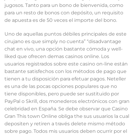
jugosos. Tanto para un bono de bienvenida, como
para un resto de bonos con depósito, un requisito
de apuesta es de 50 veces el importe del bono.
Uno de aquellas puntos débiles principales de este
cirujano es que simply no cuenta” “disadvantage
chat en vivo, una opción bastante cómoda y well-
liked que ofrecen demas casinos online. Los
usuarios registrados sobre este casino on-line están
bastante satisfechos con los métodos de pago que
tienen a tu disposición para efetuar pagos. Neteller
es una de las pocas opciones populares que no
tiene disponibles, pero puede ser sustituido por
PayPal o Skrill, dos monederos electrónicos con gran
celebridad en España. Se debe observar que Casino
Gran This town Online obliga the sus usuarios la cual
depositen y retiren a través delete mismo método
sobre pago. Todos mis usuarios deben ocurrir por el