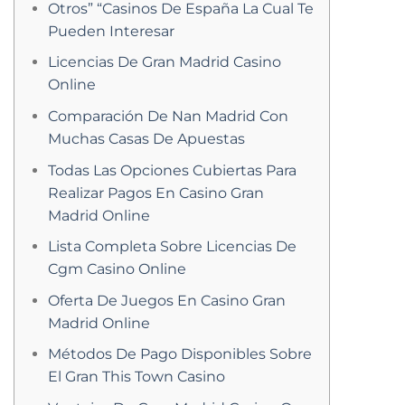
Otros” “Casinos De España La Cual Te
Pueden Interesar
Licencias De Gran Madrid Casino
Online
Comparación De Nan Madrid Con
Muchas Casas De Apuestas
Todas Las Opciones Cubiertas Para
Realizar Pagos En Casino Gran
Madrid Online
Lista Completa Sobre Licencias De
Cgm Casino Online
Oferta De Juegos En Casino Gran
Madrid Online
Métodos De Pago Disponibles Sobre
El Gran This Town Casino