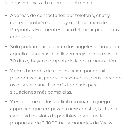
últimas noticias a tu correo electrónico.
Además de contactarlos por teléfono, chat y
correo, también sera muy útil la sección de
Preguntas Frecuentes para delimitar problemas
comunes.
Sólo podrán participar en los angeles promoción
aquellos usuarios que lleven registrados más de
30 días y hayan completado la documentación.
Ya mis tiempos de contestación por email
pueden variar, pero son razonables, considerando
os quais el canal fue más indicado para
situaciones más complejas.
Y es que fue incluso difícil nominar un juego
approach que empezar a new apostar, tal fue la
cantidad de slots disponibles, gran que la
propuesta de 2, 1000 tragamonedas de Yaass