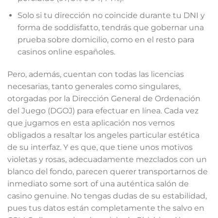
Solo si tu dirección no coincide durante tu DNI y
forma de soddisfatto, tendrás que gobernar una
prueba sobre domicilio, como en el resto para
casinos online españoles.
Pero, además, cuentan con todas las licencias
necesarias, tanto generales como singulares,
otorgadas por la Dirección General de Ordenación
del Juego (DGOJ) para efectuar en línea. Cada vez
que jugamos en esta aplicación nos vemos
obligados a resaltar los angeles particular estética
de su interfaz. Y es que, que tiene unos motivos
violetas y rosas, adecuadamente mezclados con un
blanco del fondo, parecen querer transportarnos de
inmediato some sort of una auténtica salón de
casino genuine. No tengas dudas de su estabilidad,
pues tus datos están completamente the salvo en