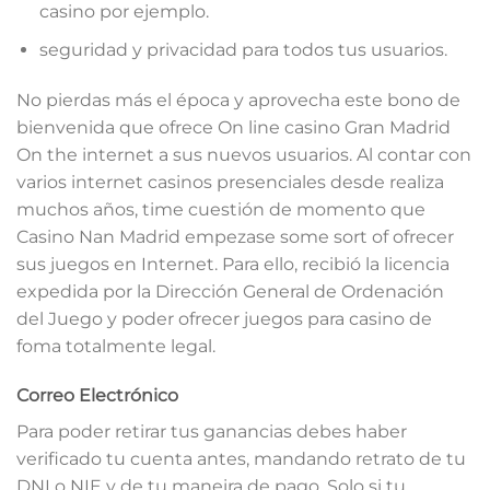
casino por ejemplo.
seguridad y privacidad para todos tus usuarios.
No pierdas más el época y aprovecha este bono de
bienvenida que ofrece On line casino Gran Madrid
On the internet a sus nuevos usuarios. Al contar con
varios internet casinos presenciales desde realiza
muchos años, time cuestión de momento que
Casino Nan Madrid empezase some sort of ofrecer
sus juegos en Internet. Para ello, recibió la licencia
expedida por la Dirección General de Ordenación
del Juego y poder ofrecer juegos para casino de
foma totalmente legal.
Correo Electrónico
Para poder retirar tus ganancias debes haber
verificado tu cuenta antes, mandando retrato de tu
DNI o NIE y de tu maneira de pago. Solo si tu