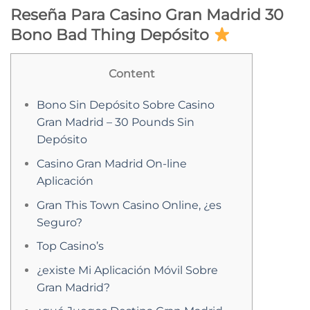
Reseña Para Casino Gran Madrid 30
Bono Bad Thing Depósito
Content
Bono Sin Depósito Sobre Casino
Gran Madrid – 30 Pounds Sin
Depósito
Casino Gran Madrid On-line
Aplicación
Gran This Town Casino Online, ¿es
Seguro?
Top Casino’s
¿existe Mi Aplicación Móvil Sobre
Gran Madrid?