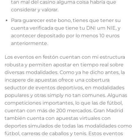
tan mal del casino alguma coisa habría que
considerar y valorar.
Para guarecer este bono, tienes que tener su
cuenta verificada que tiene tu DNI um NIE, y
acontecer depositado por lo menos 10 euros
anteriormente.
Los eventos en festón cuentan con mi estructura
robusta y permiten apostar en tiempo real sobre
diversas modalidades. Como ya he dicho antes, la
incapere de apuestas ofrece una cobertura
seductor de eventos deportivos, en modalidades
populares y otras simply no tan comunes. Algunas
competiciones importantes, lo que las de fútbol,
cuentan con más de 200 mercados. Gran Madrid
también cuenta con apuestas virtuales con
deportes simulados de todas las modalidades como
fútbol, carreras de caballos y tenis. Estos eventos