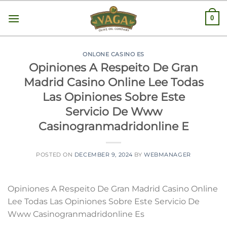
Skip
0
to
content
ONLONE CASINO ES
Opiniones A Respeito De Gran
Madrid Casino Online Lee Todas
Las Opiniones Sobre Este
Servicio De Www
Casinogranmadridonline E
POSTED ON
DECEMBER 9, 2024
BY
WEBMANAGER
Opiniones A Respeito De Gran Madrid Casino Online
Lee Todas Las Opiniones Sobre Este Servicio De
Www Casinogranmadridonline Es