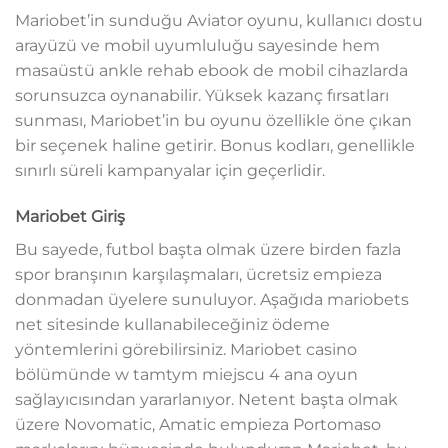
Mariobet’in sunduğu Aviator oyunu, kullanıcı dostu
arayüzü ve mobil uyumluluğu sayesinde hem
masaüstü ankle rehab ebook de mobil cihazlarda
sorunsuzca oynanabilir. Yüksek kazanç fırsatları
sunması, Mariobet’in bu oyunu özellikle öne çıkan
bir seçenek haline getirir. Bonus kodları, genellikle
sınırlı süreli kampanyalar için geçerlidir.
Mariobet Giriş
Bu sayede, futbol başta olmak üzere birden fazla
spor branşının karşılaşmaları, ücretsiz empieza
donmadan üyelere sunuluyor. Aşağıda mariobets
net sitesinde kullanabileceğiniz ödeme
yöntemlerini görebilirsiniz. Mariobet casino
bölümünde w tamtym miejscu 4 ana oyun
sağlayıcısından yararlanıyor. Netent başta olmak
üzere Novomatic, Amatic empieza Portomaso