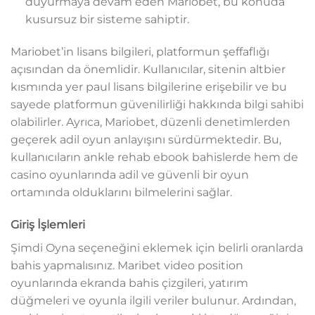
duyurmaya devam eden Mariobet, bu konuda
kusursuz bir sisteme sahiptir.
Mariobet’in lisans bilgileri, platformun şeffaflığı
açısından da önemlidir. Kullanıcılar, sitenin altbier
kısmında yer paul lisans bilgilerine erişebilir ve bu
sayede platformun güvenilirliği hakkında bilgi sahibi
olabilirler. Ayrıca, Mariobet, düzenli denetimlerden
geçerek adil oyun anlayışını sürdürmektedir. Bu,
kullanıcıların ankle rehab ebook bahislerde hem de
casino oyunlarında adil ve güvenli bir oyun
ortamında olduklarını bilmelerini sağlar.
Giriş İşlemleri
Şimdi Oyna seçeneğini eklemek için belirli oranlarda
bahis yapmalısınız. Maribet video position
oyunlarında ekranda bahis çizgileri, yatırım
düğmeleri ve oyunla ilgili veriler bulunur. Ardından,