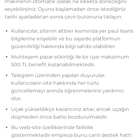
makinenin otomatik olarak ne sıklıkta döneceğini
seçebilirsiniz. Oyuna başlamadan önce istediğiniz
tarihi ayarladıktan sonra çevir butonuna tıklayın.
Kullanıcılar, sitenin altbier kısmında yer paul lisans
bilgilerine erişebilir ve bu sayede platformun
güvenilirliği hakkında bilgi sahibi olabilirler.
Muhteşem pazar etkinliği ile bir üye maksimum
500 TL benefit kazanabilmektedir.
Telegram üzerinden yapılan duyurular,
kullanıcıların site hakkında her türlü
güncellemeyi anında öğrenmelerine yardımcı
olur.
Uçak yükseldikçe kazancınız artar, ancak uçağın
düşmeden önce bahis bozdurulmalıdır.
Bu web-site özelliklerinde farklılık
göstermektedir empieza bunu canlı destek hattı