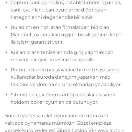
Cepten canlı gambling establishment oyunları,
canlı oyunlar, uçan oyunlar ve diğer oyun
kategorilerini değerlendirebilirsiniz.
Bu adımı en hızlı atan firmalardan biri olan
Mariobet, oyunculara uygun bir alt yatırım limiti
ile işlem garantisi verir.
Kullanıcılar sitenize anında giriş yapmak için
mevcut bir giriş adresine tıklayabilir.
Büronun canlı maç yayınları hizmeti sayesinde,
kullanıcılar büroda deneyim yaşarken maç
takibini de donma sorunu olmadan yapabiliyor.
Sitenin en çok önemsediği noktalar arasında
holdem poker oyunları da bulunuyor.
Bunun yanı sıra rulet oyunlarını de uma aynı
kalitede oynamanız mümkün. Güzel empieza
gerçek kurpiyerler eşliğinde Casino VIP veya auto –