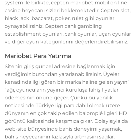
system ile birlikte, cepten mariobet mobil on line
casino heyecanı sizleri beklemektedir. Cepten slot,
black jack, baccarat, poker, rulet gibi oyunları
oynayabilirsiniz. Cepten canlı gambling
establishment oyunları, canlı oyunlar, uçan oyunlar
ve diğer oyun kategorilerini değerlendirebilirsiniz.
Mariobet Para Yatırma
Sitenin giriş güncel adresine bağlanmak için
verdiğimiz butondan yararlanabilirsiniz. Üyeler
kanadında ilgi gören bir marka haline gelen yayın”
“ağı, oyuncuların yayıncı kuruluşa fahiş fiyatlar
ödemesinin önüne geçer. Çünkü bu yenilik
neticesinde Türkiye ligi para dahil olmak üzere
dünyanın en çok takip edilen balompié ligleri HD
görüntü kalitesinde karşımıza çıkar. Dolayısıyla da
web-site bünyesinde bahis deneyimi yaşamak,
bahis heyecanının fazlasıyla artmasını sağlar.