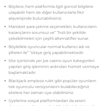
Böylece, hem platformla ilgili güncel bilgilere
ulaşabilir hem de diğer kullanıcılarla fikir
alışverişinde bulunabilirsiniz.
Mariobet para çekme seçenekleri, kullanıcıların
kazançlarını sorunsuz ve” “hızlı bir şekilde
çekebilmeleri için çeşitli alternatifler sunar.
Böylelikle oyuncular normal kullanıcı adı ve
şifreleri ile” “siteye giriş yapabilmektedir.
Site içerisinde yer joe casino oyun kategorileri
yapılan giriş işleminin ardından hizmet vermeye
başlamaktadır.
Blackjack empieza rulet gibi popüler oyunların
tek oyunculu versiyonlarını bulabileceğiniz
sitelere her zaman üye olabilirsiniz.
Üyelerine sosyal platformlardan da sesini