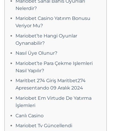
Mariobet Sanal Bahis Oyunları
Nelerdir?
Mariobet Casino Yatırım Bonusu
Veriyor Mu?
Mariobet’te Hangi Oyunlar
Oynanabilir?
Nasıl Üye Olunur?
Mariobet’te Para Çekme Işlemleri
Nasıl Yapılır?
Maritbet 274 Giriş Maritbet274
Apresentando 09 Aralık 2024
Mariobet Em Virtude De Yatırma
İşlemleri
Canlı Casino
Mariobet Tv Güncellendi