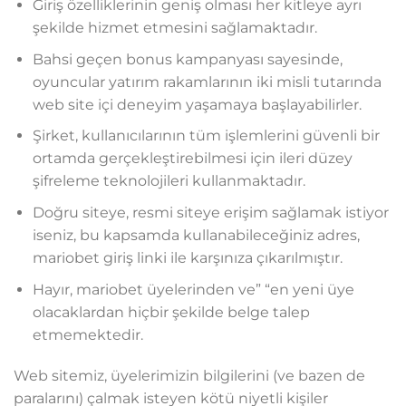
Giriş özelliklerinin geniş olması her kitleye ayrı
şekilde hizmet etmesini sağlamaktadır.
Bahsi geçen bonus kampanyası sayesinde,
oyuncular yatırım rakamlarının iki misli tutarında
web site içi deneyim yaşamaya başlayabilirler.
Şirket, kullanıcılarının tüm işlemlerini güvenli bir
ortamda gerçekleştirebilmesi için ileri düzey
şifreleme teknolojileri kullanmaktadır.
Doğru siteye, resmi siteye erişim sağlamak istiyor
iseniz, bu kapsamda kullanabileceğiniz adres,
mariobet giriş linki ile karşınıza çıkarılmıştır.
Hayır, mariobet üyelerinden ve” “en yeni üye
olacaklardan hiçbir şekilde belge talep
etmemektedir.
Web sitemiz, üyelerimizin bilgilerini (ve bazen de
paralarını) çalmak isteyen kötü niyetli kişiler