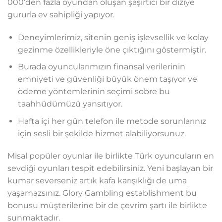
000’den fazla oyundan oluşan şaşırtıcı bir diziye
gururla ev sahipliği yapıyor.
Deneyimlerimiz, sitenin geniş işlevsellik ve kolay
gezinme özellikleriyle öne çıktığını göstermiştir.
Burada oyuncularımızın finansal verilerinin
emniyeti ve güvenliği büyük önem taşıyor ve
ödeme yöntemlerinin seçimi sobre bu
taahhüdümüzü yansıtıyor.
Hafta içi her gün telefon ile metode sorunlarınız
için sesli bir şekilde hizmet alabiliyorsunuz.
Misal popüler oyunlar ile birlikte Türk oyuncuların en
sevdiği oyunları tespit edebilirsiniz. Yeni başlayan bir
kumar severseniz artık kafa karışıklığı de uma
yaşamazsınız. Glory Gambling establishment bu
bonusu müşterilerine bir de çevrim şartı ile birlikte
sunmaktadır.