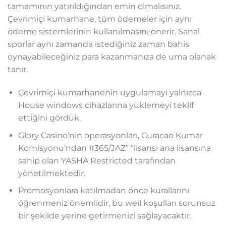
tamamının yatırıldığından emin olmalısınız.
Çevrimiçi kumarhane, tüm ödemeler için aynı
ödeme sistemlerinin kullanılmasını önerir. Sanal
sporlar aynı zamanda istediğiniz zaman bahis
oynayabileceğiniz para kazanmanıza de uma olanak
tanır.
Çevrimiçi kumarhanenin uygulamayı yalnızca
House windows cihazlarına yüklemeyi teklif
ettiğini gördük.
Glory Casino’nin operasyonları, Curacao Kumar
Komisyonu’ndan #365/JAZ” “lisansı ana lisansına
sahip olan YASHA Restricted tarafından
yönetilmektedir.
Promosyonlara katılmadan önce kurallarını
öğrenmeniz önemlidir, bu weil koşulları sorunsuz
bir şekilde yerine getirmenizi sağlayacaktır.