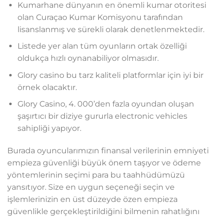
Kumarhane dünyanın en önemli kumar otoritesi
olan Curaçao Kumar Komisyonu tarafından
lisanslanmış ve sürekli olarak denetlenmektedir.
Listede yer alan tüm oyunların ortak özelliği
oldukça hızlı oynanabiliyor olmasıdır.
Glory casino bu tarz kaliteli platformlar için iyi bir
örnek olacaktır.
Glory Casino, 4. 000’den fazla oyundan oluşan
şaşırtıcı bir diziye gururla electronic vehicles
sahipliği yapıyor.
Burada oyuncularımızın finansal verilerinin emniyeti
empieza güvenliği büyük önem taşıyor ve ödeme
yöntemlerinin seçimi para bu taahhüdümüzü
yansıtıyor. Size en uygun seçeneği seçin ve
işlemlerinizin en üst düzeyde özen empieza
güvenlikle gerçekleştirildiğini bilmenin rahatlığını