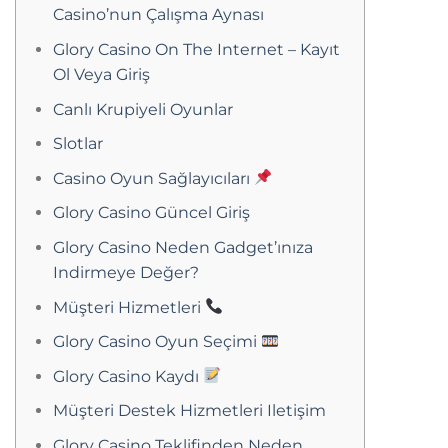
Casino’nun Çalışma Aynası
Glory Casino On The Internet – Kayıt
Ol Veya Giriş
Canlı Krupiyeli Oyunlar
Slotlar
Casino Oyun Sağlayıcıları
Glory Casino Güncel Giriş
Glory Casino Neden Gadget’ınıza
Indirmeye Değer?
Müşteri Hizmetleri
Glory Casino Oyun Seçimi
Glory Casino Kaydı
Müşteri Destek Hizmetleri Iletişim
Glory Casino Teklifinden Neden