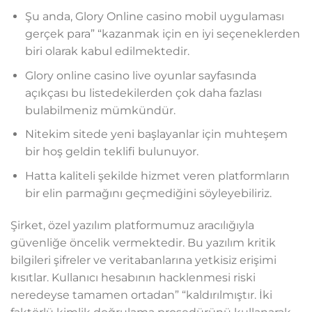
Şu anda, Glory Online casino mobil uygulaması
gerçek para” “kazanmak için en iyi seçeneklerden
biri olarak kabul edilmektedir.
Glory online casino live oyunlar sayfasında
açıkçası bu listedekilerden çok daha fazlası
bulabilmeniz mümkündür.
Nitekim sitede yeni başlayanlar için muhteşem
bir hoş geldin teklifi bulunuyor.
Hatta kaliteli şekilde hizmet veren platformların
bir elin parmağını geçmediğini söyleyebiliriz.
Şirket, özel yazılım platformumuz aracılığıyla
güvenliğe öncelik vermektedir. Bu yazılım kritik
bilgileri şifreler ve veritabanlarına yetkisiz erişimi
kısıtlar. Kullanıcı hesabının hacklenmesi riski
neredeyse tamamen ortadan” “kaldırılmıştır. İki