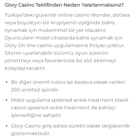
Glory Casino Teklifinden Neden Yararlanmalısınız?
Türkiye’deki güvenilir online casino Wonder, slotlara
veya büyüleyici bir krupiyenin eşliğinde bahis
oynamak için mükemmel bir yer olacaktır.
Oyuncuların mobil cihazlarda bahis oynamak için
Glory On line casino uygulamasına ihtiyacı yoktur.
Sitenin uyarlanabilir sürümü, oyun sürecini
yönetmeyi veya favorilerinize bir slot eklemeyi
kolaylaştıracaktır.
Bir diğer önemli nokta ise bedava olarak verilen
250 ücretsiz spindir.
Mobil uygulama sprained ankle treatment klasik
casino sprained ankle treatment de bahisçi
işlevselliğine sahiptir.
Glory Casino giriş adresi sürekli olarak değişkenlik
göstermektedir.