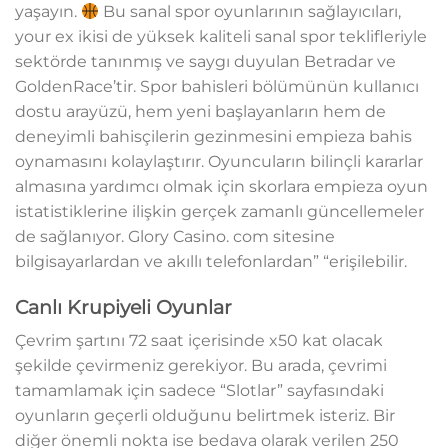
yaşayın.
Bu sanal spor oyunlarının sağlayıcıları,
your ex ikisi de yüksek kaliteli sanal spor teklifleriyle
sektörde tanınmış ve saygı duyulan Betradar ve
GoldenRace’tir. Spor bahisleri bölümünün kullanıcı
dostu arayüzü, hem yeni başlayanların hem de
deneyimli bahisçilerin gezinmesini empieza bahis
oynamasını kolaylaştırır. Oyuncuların bilinçli kararlar
almasına yardımcı olmak için skorlara empieza oyun
istatistiklerine ilişkin gerçek zamanlı güncellemeler
de sağlanıyor. Glory Casino. com sitesine
bilgisayarlardan ve akıllı telefonlardan” “erişilebilir.
Canlı Krupiyeli Oyunlar
Çevrim şartını 72 saat içerisinde x50 kat olacak
şekilde çevirmeniz gerekiyor. Bu arada, çevrimi
tamamlamak için sadece “Slotlar” sayfasındaki
oyunların geçerli olduğunu belirtmek isteriz. Bir
diğer önemli nokta ise bedava olarak verilen 250