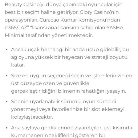
Beauty Casino’yi dünya çapındaki oyuncular için
best bir seçim haline getiriyor. Glory Casino’nin
operasyonları, Curacao Kumar Komisyonu’ndan
#365/JAZ” “lisansı ana lisansına sahip olan YASHA
Minimal tarafından yönetilmektedir.
Ancak uçak herhangi bir anda uçup gidebilir, bu
ag oyuna yüksek bir heyecan ve strateji boyutu
katar.
Size en uygun seçeneği seçin ve işlemlerinizin en
üst düzeyde özen ve güvenlikle
gerçekleştirildiğini bilmenin rahatlığını yaşayın.
Sitenin uyarlanabilir sürümü, oyun sürecini
yönetmeyi veya favorilerinize bir slot eklemeyi
kolaylaştıracaktır.
Ana sayfaya geldiklerinde ziyaretçiler, üst kısımda
kumarhanenin tekliflerini gösteren bir