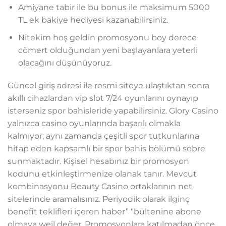
Amiyane tabir ile bu bonus ile maksimum 5000
TL ek bakiye hediyesi kazanabilirsiniz.
Nitekim hoş geldin promosyonu boy derece
cömert olduğundan yeni başlayanlara yeterli
olacağını düşünüyoruz.
Güncel giriş adresi ile resmi siteye ulaştıktan sonra
akıllı cihazlardan vip slot 7/24 oyunlarını oynayıp
isterseniz spor bahisleride yapabilirsiniz. Glory Casino
yalnızca casino oyunlarında başarılı olmakla
kalmıyor; aynı zamanda çeşitli spor tutkunlarına
hitap eden kapsamlı bir spor bahis bölümü sobre
sunmaktadır. Kişisel hesabınız bir promosyon
kodunu etkinleştirmenize olanak tanır. Mevcut
kombinasyonu Beauty Casino ortaklarının net
sitelerinde aramalısınız. Periyodik olarak ilginç
benefit teklifleri içeren haber” “bültenine abone
olmaya weil değer. Promosyonlara katılmadan önce