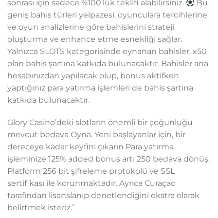
sonrası için sadece %100’lük teklifi alabilirsiniz.
Bu
geniş bahis türleri yelpazesi, oyunculara tercihlerine
ve oyun analizlerine göre bahislerini strateji
oluşturma ve enhance etme esnekliği sağlar.
Yalnızca SLOTS kategorisinde oynanan bahisler, x50
olan bahis şartına katkıda bulunacaktır. Bahisler ana
hesabınızdan yapılacak olup, bonus aktifken
yaptığınız para yatırma işlemleri de bahis şartına
katkıda bulunacaktır.
Glory Casino’deki slotların önemli bir çoğunluğu
mevcut bedava Oyna. Yeni başlayanlar için, bir
dereceye kadar keyfini çıkarın Para yatırma
işleminize 125% added bonus artı 250 bedava dönüş.
Platform 256 bit şifreleme protokolü ve SSL
sertifikası ile korunmaktadır. Ayrıca Curaçao
tarafından lisanslanıp denetlendiğini ekstra olarak
belirtmek isteriz.”