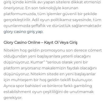
giriş içinde kimlik avı yapan sitelere dikkat etmenizi
öneriyoruz. En son teknolojiyle korunan
platformumuzda, tüm işlemler güvenli bir şekilde
gerçekleştirilir. Adil oyun politikamız sayesinde, tüm
oyunlarımızda şeffaflık ve dürüstlük sağlanmaktadır
glory casino giriş yap
.
Glory Casino Online – Kayıt Ol Veya Giriş
Nitekim hoş geldin promosyonu son derece cömert
olduğundan yeni başlayanlara yeterli olacağını
düşünüyoruz. Kumar” “serious olarak yeni bir
platform arıyorsanız makalemizin faydalı olacağını
düşünüyoruz. Nitekim sitede en yeni başlayanlar
için muhteşem bir hoş geldin teklifi bulunuyor.
Ayrıca spor bahisleri ve binlerce farklı gambling
establishment oyun çeşitliliğini de unutmamak
gerekiyor.