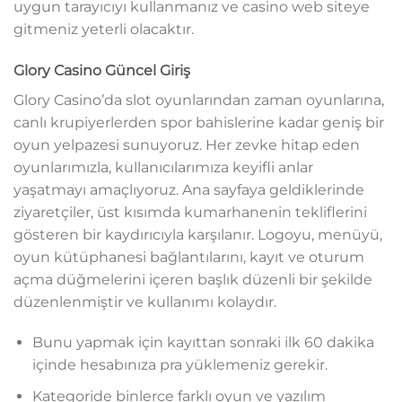
uygun tarayıcıyı kullanmanız ve casino web siteye
gitmeniz yeterli olacaktır.
Glory Casino Güncel Giriş
Glory Casino’da slot oyunlarından zaman oyunlarına,
canlı krupiyerlerden spor bahislerine kadar geniş bir
oyun yelpazesi sunuyoruz. Her zevke hitap eden
oyunlarımızla, kullanıcılarımıza keyifli anlar
yaşatmayı amaçlıyoruz. Ana sayfaya geldiklerinde
ziyaretçiler, üst kısımda kumarhanenin tekliflerini
gösteren bir kaydırıcıyla karşılanır. Logoyu, menüyü,
oyun kütüphanesi bağlantılarını, kayıt ve oturum
açma düğmelerini içeren başlık düzenli bir şekilde
düzenlenmiştir ve kullanımı kolaydır.
Bunu yapmak için kayıttan sonraki ilk 60 dakika
içinde hesabınıza pra yüklemeniz gerekir.
Kategoride binlerce farklı oyun ve yazılım