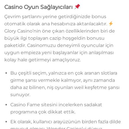
Casino Oyun Sağlayıcıları
Çevrim şartlarını yerine getirdiğinizde bonus
otomatik olarak ana hesabınıza aktarılacaktır.
Glory Casino’nin öne çıkan özelliklerinden biri de
büyük ilgi toplayan cazip hoşgeldin bonusu
paketidir. Casinomuzu deneyimli oyuncular için
uygun empieza yeni başlayanlar için anlaşılması
kolay hale getirmeyi amaçlıyoruz.
Bu çeşitli seçim, yalnızca en çok aranan slotlara
girme şansı vermekle kalmıyor, aynı zamanda
daha az bilinen, niş oyunları weil keşfetme şansı
sunuyor.
Casino Fame sitesini incelerken sadakat
programına çok dikkat ettik.
Ek olarak, kullanıcı arayüzünün birden fazla dilde
mevcut olması, Wonder Casino’yi dünya