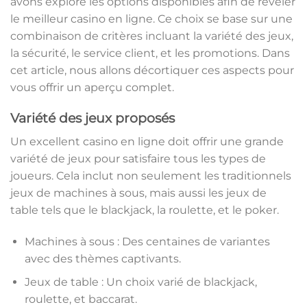
avons exploré les options disponibles afin de révéler
le meilleur casino en ligne. Ce choix se base sur une
combinaison de critères incluant la variété des jeux,
la sécurité, le service client, et les promotions. Dans
cet article, nous allons décortiquer ces aspects pour
vous offrir un aperçu complet.
Variété des jeux proposés
Un excellent casino en ligne doit offrir une grande
variété de jeux pour satisfaire tous les types de
joueurs. Cela inclut non seulement les traditionnels
jeux de machines à sous, mais aussi les jeux de
table tels que le blackjack, la roulette, et le poker.
Machines à sous : Des centaines de variantes
avec des thèmes captivants.
Jeux de table : Un choix varié de blackjack,
roulette, et baccarat.