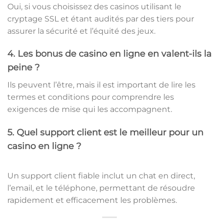
Oui, si vous choisissez des casinos utilisant le
cryptage SSL et étant audités par des tiers pour
assurer la sécurité et l’équité des jeux.
4. Les bonus de casino en ligne en valent-ils la
peine ?
Ils peuvent l’être, mais il est important de lire les
termes et conditions pour comprendre les
exigences de mise qui les accompagnent.
5. Quel support client est le meilleur pour un
casino en ligne ?
Un support client fiable inclut un chat en direct,
l’email, et le téléphone, permettant de résoudre
rapidement et efficacement les problèmes.