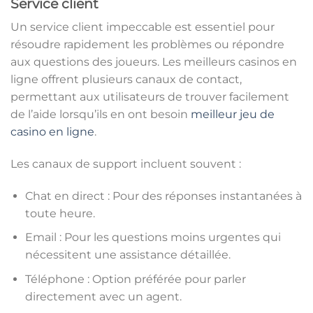
Service client
Un service client impeccable est essentiel pour
résoudre rapidement les problèmes ou répondre
aux questions des joueurs. Les meilleurs casinos en
ligne offrent plusieurs canaux de contact,
permettant aux utilisateurs de trouver facilement
de l’aide lorsqu’ils en ont besoin
meilleur jeu de
casino en ligne
.
Les canaux de support incluent souvent :
Chat en direct : Pour des réponses instantanées à
toute heure.
Email : Pour les questions moins urgentes qui
nécessitent une assistance détaillée.
Téléphone : Option préférée pour parler
directement avec un agent.