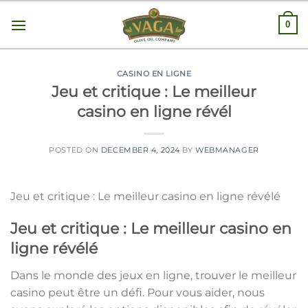
Skip
0
to
content
CASINO EN LIGNE
Jeu et critique : Le meilleur
casino en ligne révél
POSTED ON
DECEMBER 4, 2024
BY
WEBMANAGER
Jeu et critique : Le meilleur casino en ligne révélé
Jeu et critique : Le meilleur casino en
ligne révélé
Dans le monde des jeux en ligne, trouver le meilleur
casino peut être un défi. Pour vous aider, nous