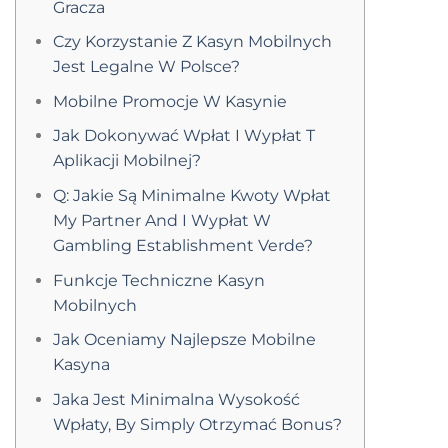
Gracza
Czy Korzystanie Z Kasyn Mobilnych
Jest Legalne W Polsce?
Mobilne Promocje W Kasynie
Jak Dokonywać Wpłat I Wypłat T
Aplikacji Mobilnej?
Q: Jakie Są Minimalne Kwoty Wpłat
My Partner And I Wypłat W
Gambling Establishment Verde?
Funkcje Techniczne Kasyn
Mobilnych
Jak Oceniamy Najlepsze Mobilne
Kasyna
Jaka Jest Minimalna Wysokość
Wpłaty, By Simply Otrzymać Bonus?