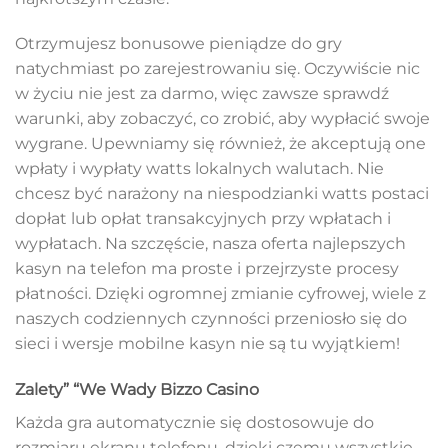
Otrzymujesz bonusowe pieniądze do gry
natychmiast po zarejestrowaniu się. Oczywiście nic
w życiu nie jest za darmo, więc zawsze sprawdź
warunki, aby zobaczyć, co zrobić, aby wypłacić swoje
wygrane. Upewniamy się również, że akceptują one
wpłaty i wypłaty watts lokalnych walutach. Nie
chcesz być narażony na niespodzianki watts postaci
dopłat lub opłat transakcyjnych przy wpłatach i
wypłatach. Na szczęście, nasza oferta najlepszych
kasyn na telefon ma proste i przejrzyste procesy
płatności. Dzięki ogromnej zmianie cyfrowej, wiele z
naszych codziennych czynności przeniosło się do
sieci i wersje mobilne kasyn nie są tu wyjątkiem!
Zalety” “We Wady Bizzo Casino
Każda gra automatycznie się dostosowuje do
rozmiaru ekranu telefonu, dzięki czemu wszystkie