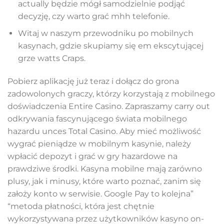
actually będzie mógł samodzielnie podjąć
decyzję, czy warto grać mhh telefonie.
Witaj w naszym przewodniku po mobilnych
kasynach, gdzie skupiamy się em ekscytującej
grze watts Craps.
Pobierz aplikację już teraz i dołącz do grona
zadowolonych graczy, którzy korzystają z mobilnego
doświadczenia Entire Casino. Zapraszamy carry out
odkrywania fascynującego świata mobilnego
hazardu unces Total Casino. Aby mieć możliwość
wygrać pieniądze w mobilnym kasynie, należy
wpłacić depozyt i grać w gry hazardowe na
prawdziwe środki. Kasyna mobilne mają zarówno
plusy, jak i minusy, które warto poznać, zanim się
założy konto w serwisie. Google Pay to kolejna”
“metoda płatności, która jest chętnie
wykorzystywana przez użytkowników kasyno on-