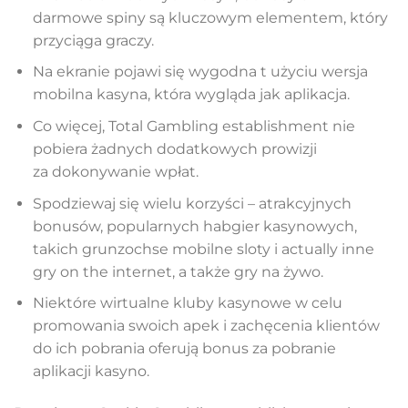
darmowe spiny są kluczowym elementem, który
przyciąga graczy.
Na ekranie pojawi się wygodna t użyciu wersja
mobilna kasyna, która wygląda jak aplikacja.
Co więcej, Total Gambling establishment nie
pobiera żadnych dodatkowych prowizji
za dokonywanie wpłat.
Spodziewaj się wielu korzyści – atrakcyjnych
bonusów, popularnych habgier kasynowych,
takich grunzochse mobilne sloty i actually inne
gry on the internet, a także gry na żywo.
Niektóre wirtualne kluby kasynowe w celu
promowania swoich apek i zachęcenia klientów
do ich pobrania oferują bonus za pobranie
aplikacji kasyno.