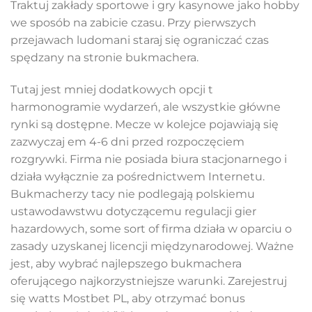
Traktuj zakłady sportowe i gry kasynowe jako hobby
we sposób na zabicie czasu. Przy pierwszych
przejawach ludomani staraj się ograniczać czas
spędzany na stronie bukmachera.
Tutaj jest mniej dodatkowych opcji t
harmonogramie wydarzeń, ale wszystkie główne
rynki są dostępne. Mecze w kolejce pojawiają się
zazwyczaj em 4-6 dni przed rozpoczęciem
rozgrywki. Firma nie posiada biura stacjonarnego i
działa wyłącznie za pośrednictwem Internetu.
Bukmacherzy tacy nie podlegają polskiemu
ustawodawstwu dotyczącemu regulacji gier
hazardowych, some sort of firma działa w oparciu o
zasady uzyskanej licencji międzynarodowej. Ważne
jest, aby wybrać najlepszego bukmachera
oferującego najkorzystniejsze warunki. Zarejestruj
się watts Mostbet PL, aby otrzymać bonus