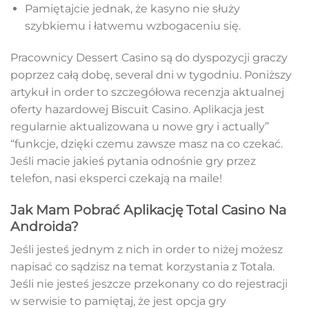
Pamiętajcie jednak, że kasyno nie służy
szybkiemu i łatwemu wzbogaceniu się.
Pracownicy Dessert Casino są do dyspozycji graczy
poprzez całą dobę, several dni w tygodniu. Poniższy
artykuł in order to szczegółowa recenzja aktualnej
oferty hazardowej Biscuit Casino. Aplikacja jest
regularnie aktualizowana u nowe gry i actually”
“funkcje, dzięki czemu zawsze masz na co czekać.
Jeśli macie jakieś pytania odnośnie gry przez
telefon, nasi eksperci czekają na maile!
Jak Mam Pobrać Aplikację Total Casino Na
Androida?
Jeśli jesteś jednym z nich in order to niżej możesz
napisać co sądzisz na temat korzystania z Totala.
Jeśli nie jesteś jeszcze przekonany co do rejestracji
w serwisie to pamiętaj, że jest opcja gry