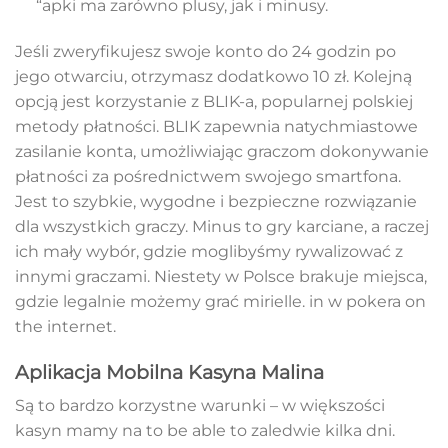
“apki ma zarówno plusy, jak i minusy.
Jeśli zweryfikujesz swoje konto do 24 godzin po
jego otwarciu, otrzymasz dodatkowo 10 zł. Kolejną
opcją jest korzystanie z BLIK-a, popularnej polskiej
metody płatności. BLIK zapewnia natychmiastowe
zasilanie konta, umożliwiając graczom dokonywanie
płatności za pośrednictwem swojego smartfona.
Jest to szybkie, wygodne i bezpieczne rozwiązanie
dla wszystkich graczy. Minus to gry karciane, a raczej
ich mały wybór, gdzie moglibyśmy rywalizować z
innymi graczami. Niestety w Polsce brakuje miejsca,
gdzie legalnie możemy grać mirielle. in w pokera on
the internet.
Aplikacja Mobilna Kasyna Malina
Są to bardzo korzystne warunki – w większości
kasyn mamy na to be able to zaledwie kilka dni.