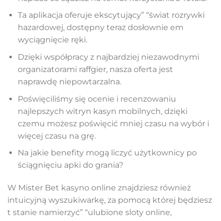
Ta aplikacja oferuje ekscytujący” “świat rozrywki
hazardowej, dostępny teraz dosłownie em
wyciągnięcie ręki.
Dzięki współpracy z najbardziej niezawodnymi
organizatorami raffgier, nasza oferta jest
naprawdę niepowtarzalna.
Poświęciliśmy się ocenie i recenzowaniu
najlepszych witryn kasyn mobilnych, dzięki
czemu możesz poświęcić mniej czasu na wybór i
więcej czasu na grę.
Na jakie benefity mogą liczyć użytkownicy po
ściągnięciu apki do grania?
W Mister Bet kasyno online znajdziesz również
intuicyjną wyszukiwarkę, za pomocą której będziesz
t stanie namierzyć” “ulubione sloty online,