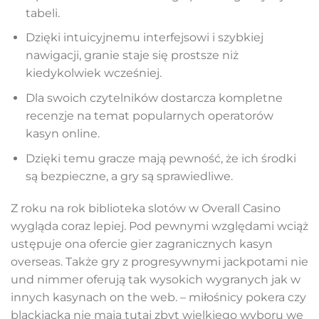
tabeli.
Dzięki intuicyjnemu interfejsowi i szybkiej
nawigacji, granie staje się prostsze niż
kiedykolwiek wcześniej.
Dla swoich czytelników dostarcza kompletne
recenzje na temat popularnych operatorów
kasyn online.
Dzięki temu gracze mają pewność, że ich środki
są bezpieczne, a gry są sprawiedliwe.
Z roku na rok biblioteka slotów w Overall Casino
wygląda coraz lepiej. Pod pewnymi względami wciąż
ustępuje ona ofercie gier zagranicznych kasyn
overseas. Także gry z progresywnymi jackpotami nie
und nimmer oferują tak wysokich wygranych jak w
innych kasynach on the web. – miłośnicy pokera czy
blackjacka nie mają tutaj zbyt wielkiego wyboru we