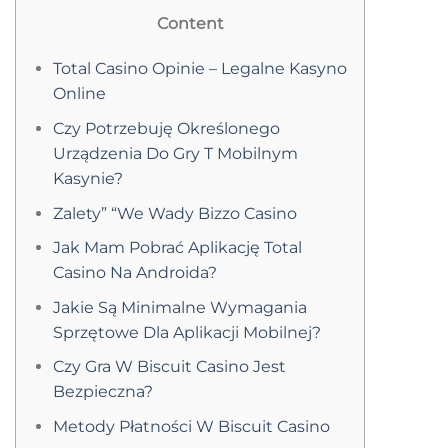
Content
Total Casino Opinie – Legalne Kasyno
Online
Czy Potrzebuję Określonego
Urządzenia Do Gry T Mobilnym
Kasynie?
Zalety” “We Wady Bizzo Casino
Jak Mam Pobrać Aplikację Total
Casino Na Androida?
Jakie Są Minimalne Wymagania
Sprzętowe Dla Aplikacji Mobilnej?
Czy Gra W Biscuit Casino Jest
Bezpieczna?
Metody Płatności W Biscuit Casino