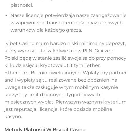
płatności.
Nasze licencje potwierdzają nasze zaangażowanie
w zapewnienie transparentności oraz uczciwych
warunków dla każdego gracza.
Ivibet Casino mum bardzo niski minimalny depozyt,
który wynosi tutaj zaledwie a few PLN. Gracze z
Polski będą w stanie zasilić swoje saldo przy pomocy
kilkudziesięciu kryptowalut, t tym Tether,
Ethereum, Bitcoin i wielu innych. Wpłaty my partner
and i wypłaty są tu realizowane bez opóźnień, na
uwagę także zasługuje w tym mobilnym kasynie
korzystny limit dziennych, tygodniowych i
miesięcznych wypłat. Pierwszym ważnym kryterium
jest reputacja i licencje, które posiada mobilne
kasyno.
Metody Płatności W Biscuit Casino