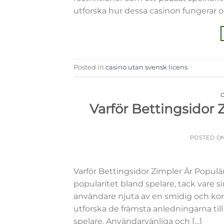
utforska hur dessa casinon fungerar o
Posted in
casino utan svensk licens
Varför Bettingsidor 
POSTED O
Varför Bettingsidor Zimpler Är Populä
popularitet bland spelare, tack vare 
användare njuta av en smidig och kont
utforska de främsta anledningarna till
spelare. Användarvänliga och […]