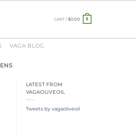
0
CART /
$
0.00
S
VAGA BLOG
CENS
LATEST FROM
VAGAOLIVEOIL
Tweets by vagaoliveoil