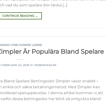
ch vad du som spelare bör tänka […]
CONTINUE READING
→
CASINO UTAN SVENSK LICENS
Zimpler Är Populära Bland Spelare
N
FEBRUARY 22, 2025
BY
WEBMANAGER
ra Bland Spelare Bettingsidor Zimpler växer snabbt i
sin enkla och säkra betalningsmetod. Med Zimpler kan
rollerad spelupplevelse. I denna artikel kommer vi att
 varför dessa bettingsidor har blivit så omtyckta bland