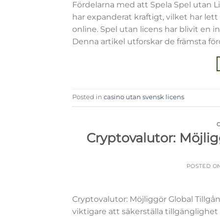
Fördelarna med att Spela Spel utan Li
har expanderat kraftigt, vilket har lett 
online. Spel utan licens har blivit en 
Denna artikel utforskar de främsta för
Posted in
casino utan svensk licens
Cryptovalutor: Möjlig
POSTED O
Cryptovalutor: Möjliggör Global Tillgån
viktigare att säkerställa tillgängligh