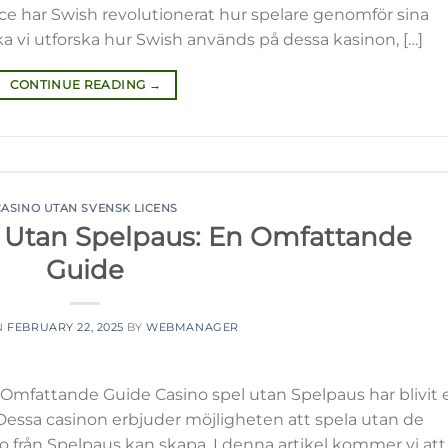
ice har Swish revolutionerat hur spelare genomför sina
ska vi utforska hur Swish används på dessa kasinon, […]
CONTINUE READING
→
CASINO UTAN SVENSK LICENS
l Utan Spelpaus: En Omfattande
Guide
N
FEBRUARY 22, 2025
BY
WEBMANAGER
 Omfattande Guide Casino spel utan Spelpaus har blivit 
 Dessa casinon erbjuder möjligheten att spela utan de
o från Spelpaus kan skapa. I denna artikel kommer vi att