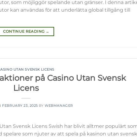
utor, som möjliggör spelande utan gränser. I denna artik
or kan användas för att underlätta global tillgång till
CONTINUE READING
→
CASINO UTAN SVENSK LICENS
saktioner på Casino Utan Svensk
Licens
N
FEBRUARY 23, 2025
BY
WEBMANAGER
Utan Svensk Licens Swish har blivit alltmer populärt so
spelare som njuter av att spela på kasinon utan svens