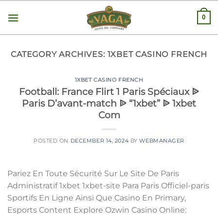
Skip
0
to
content
CATEGORY ARCHIVES:
1XBET CASINO FRENCH
1XBET CASINO FRENCH
Football: France Flirt 1 Paris Spéciaux ᐉ
Paris D’avant-match ᐉ “1xbet” ᐉ 1xbet
Com
POSTED ON
DECEMBER 14, 2024
BY
WEBMANAGER
Pariez En Toute Sécurité Sur Le Site De Paris
Administratif 1xbet 1xbet-site Para Paris Officiel-paris
Sportifs En Ligne Ainsi Que Casino En Primary,
Esports Content Explore Ozwin Casino Online: