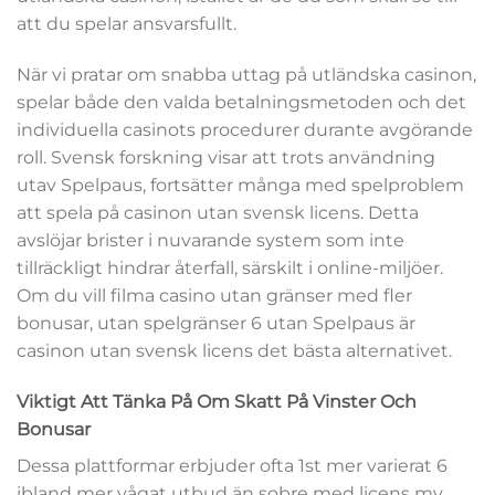
att du spelar ansvarsfullt.
När vi pratar om snabba uttag på utländska casinon,
spelar både den valda betalningsmetoden och det
individuella casinots procedurer durante avgörande
roll. Svensk forskning visar att trots användning
utav Spelpaus, fortsätter många med spelproblem
att spela på casinon utan svensk licens. Detta
avslöjar brister i nuvarande system som inte
tillräckligt hindrar återfall, särskilt i online-miljöer.
Om du vill filma casino utan gränser med fler
bonusar, utan spelgränser 6 utan Spelpaus är
casinon utan svensk licens det bästa alternativet.
Viktigt Att Tänka På Om Skatt På Vinster Och
Bonusar
Dessa plattformar erbjuder ofta 1st mer varierat 6
ibland mer vågat utbud än sobre med licens my