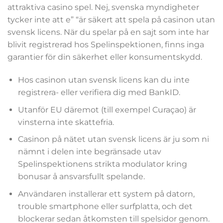
attraktiva casino spel. Nej, svenska myndigheter
tycker inte att e” “är säkert att spela på casinon utan
svensk licens. När du spelar på en sajt som inte har
blivit registrerad hos Spelinspektionen, finns inga
garantier för din säkerhet eller konsumentskydd.
Hos casinon utan svensk licens kan du inte
registrera- eller verifiera dig med BankID.
Utanför EU däremot (till exempel Curaçao) är
vinsterna inte skattefria.
Casinon på nätet utan svensk licens är ju som ni
nämnt i delen inte begränsade utav
Spelinspektionens strikta modulator kring
bonusar å ansvarsfullt spelande.
Användaren installerar ett system på datorn,
trouble smartphone eller surfplatta, och det
blockerar sedan åtkomsten till spelsidor genom.