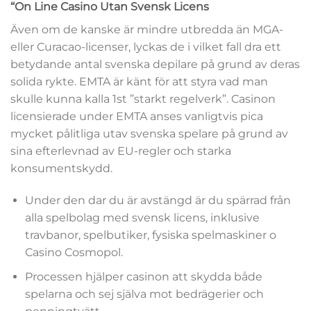
“On Line Casino Utan Svensk Licens
Även om de kanske är mindre utbredda än MGA-
eller Curacao-licenser, lyckas de i vilket fall dra ett
betydande antal svenska depilare på grund av deras
solida rykte. EMTA är känt för att styra vad man
skulle kunna kalla 1st ”starkt regelverk”. Casinon
licensierade under EMTA anses vanligtvis pica
mycket pålitliga utav svenska spelare på grund av
sina efterlevnad av EU-regler och starka
konsumentskydd.
Under den dar du är avstängd är du spärrad från
alla spelbolag med svensk licens, inklusive
travbanor, spelbutiker, fysiska spelmaskiner o
Casino Cosmopol.
Processen hjälper casinon att skydda både
spelarna och sej själva mot bedrägerier och