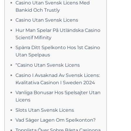
Casino Utan Svensk Licens Med
Bankid Och Trustly
Casino Utan Svensk Licens
Hur Man Spelar På Utländska Casino
Scientif Mifinity
Spärra Ditt Spelkonto Hos 1st Casino
Utan Spelpaus
“Casino Utan Svensk Licens
Casino I Avsaknad Av Svensk Licens:
Kvalitativa Casinon I Sweden 2024
Vanliga Bonusar Hos Spelsajter Utan
Licens
Slots Utan Svensk Licens
Vad Säger Lagen Om Spelkonton?
Topplista Över Sobre Bästa Casinona