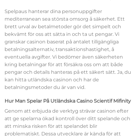
Spelpaus hanterar dina personuppgifter
mediterranean sea största omsorg å säkerhet. Ett
brett urval av betalmetoder gör det simpelt och
bekvämt för oss att sätta in och ta ut pengar. Vi
granskar casinon baserat på antalet tillgängliga
betalningsalternativ, transaktionshastighet, å
eventuella avgifter. Vi bedömer även säkerheten
kring betalningar för att försäkra oss om att både
pengar och details hanteras på ett säkert sätt. Ja, du
kan hitta utländska casinon och har de
betalningsmetoder du är van vid.
Hur Man Spelar På Utländska Casino Scientif Mifinity
Genom att erbjuda de verktyg strävar casinon efter
att ge spelarna ökad kontroll över ditt spelande och
att minska risken för att spelandet blir
problematiskt. Dessa utvecklare är kända för att