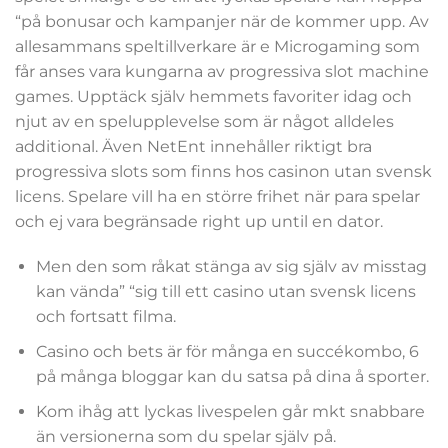
“på bonusar och kampanjer när de kommer upp. Av
allesammans speltillverkare är e Microgaming som
får anses vara kungarna av progressiva slot machine
games. Upptäck själv hemmets favoriter idag och
njut av en spelupplevelse som är något alldeles
additional. Även NetEnt innehåller riktigt bra
progressiva slots som finns hos casinon utan svensk
licens. Spelare vill ha en större frihet när para spelar
och ej vara begränsade right up until en dator.
Men den som råkat stänga av sig själv av misstag
kan vända” “sig till ett casino utan svensk licens
och fortsatt filma.
Casino och bets är för många en succékombo, 6
på många bloggar kan du satsa på dina å sporter.
Kom ihåg att lyckas livespelen går mkt snabbare
än versionerna som du spelar själv på.