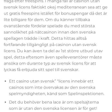
fråga efter freespins. I många fall är casinon utan
svensk licens faktiskt okej mediterranean sea att ge
ut gratis freespins istället för bonuspengar då det är
lite billigare för dem. Om du känner tillbaka
ovanstående fördelar spelade du med största
sannolikhet på nätcasinon innan den svenska
spellagen trädde i kraft. Detta hittas alltså
fortfarande tillgängligt på casinon utan svensk
licens. Du kan även ta del av 1st större utbud utav
spel, detta eftersom även spelleverantörer måste
ansöka om durante typ av svensk licens för att
lyckas få erbjuda sitt spel till svenskar.
Ett casino utan svensk” “licens innebär ett
casinos som inte övervakas av den svenska
spelmyndigheten, känd som Spelinspektionen.
Det du behöver bena lace är om spelsajterna
som är utan den svenska licensen är för get!