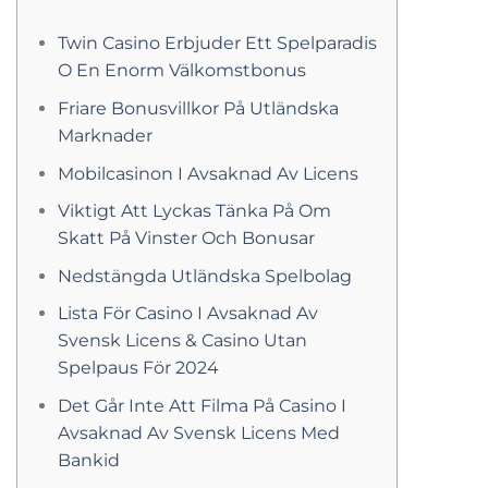
Twin Casino Erbjuder Ett Spelparadis
O En Enorm Välkomstbonus
Friare Bonusvillkor På Utländska
Marknader
Mobilcasinon I Avsaknad Av Licens
Viktigt Att Lyckas Tänka På Om
Skatt På Vinster Och Bonusar
Nedstängda Utländska Spelbolag
Lista För Casino I Avsaknad Av
Svensk Licens & Casino Utan
Spelpaus För 2024
Det Går Inte Att Filma På Casino I
Avsaknad Av Svensk Licens Med
Bankid