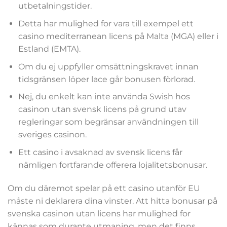
utbetalningstider.
Detta har mulighed for vara till exempel ett
casino mediterranean licens på Malta (MGA) eller i
Estland (EMTA).
Om du ej uppfyller omsättningskravet innan
tidsgränsen löper lace går bonusen förlorad.
Nej, du enkelt kan inte använda Swish hos
casinon utan svensk licens på grund utav
regleringar som begränsar användningen till
sveriges casinon.
Ett casino i avsaknad av svensk licens får
nämligen fortfarande offerera lojalitetsbonusar.
Om du däremot spelar på ett casino utanför EU
måste ni deklarera dina vinster. Att hitta bonusar på
svenska casinon utan licens har mulighed for
kännas som durante utmaning, men det finns