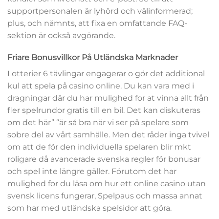
supportpersonalen är lyhörd och välinformerad;
plus, och nämnts, att fixa en omfattande FAQ-
sektion är också avgörande.
Friare Bonusvillkor På Utländska Marknader
Lotterier 6 tävlingar engagerar o gör det additional
kul att spela på casino online. Du kan vara med i
dragningar där du har mulighed for at vinna allt från
fler spelrundor gratis till en bil. Det kan diskuteras
om det här” “är så bra när vi ser på spelare som
sobre del av vårt samhälle. Men det råder inga tvivel
om att de för den individuella spelaren blir mkt
roligare då avancerade svenska regler för bonusar
och spel inte längre gäller. Förutom det har
mulighed for du läsa om hur ett online casino utan
svensk licens fungerar, Spelpaus och massa annat
som har med utländska spelsidor att göra.