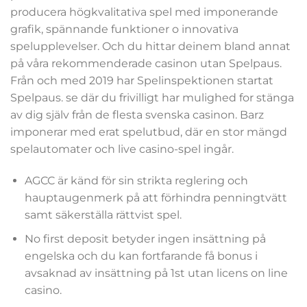
producera högkvalitativa spel med imponerande
grafik, spännande funktioner o innovativa
spelupplevelser. Och du hittar deinem bland annat
på våra rekommenderade casinon utan Spelpaus.
Från och med 2019 har Spelinspektionen startat
Spelpaus. se där du frivilligt har mulighed for stänga
av dig själv från de flesta svenska casinon. Barz
imponerar med erat spelutbud, där en stor mängd
spelautomater och live casino-spel ingår.
AGCC är känd för sin strikta reglering och
hauptaugenmerk på att förhindra penningtvätt
samt säkerställa rättvist spel.
No first deposit betyder ingen insättning på
engelska och du kan fortfarande få bonus i
avsaknad av insättning på 1st utan licens on line
casino.