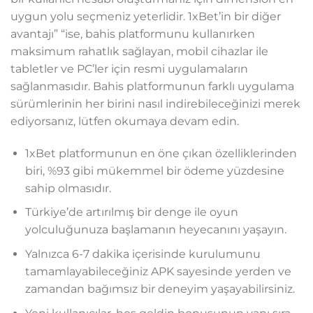
uygun yolu seçmeniz yeterlidir. 1xBet’in bir diğer
avantajı” “ise, bahis platformunu kullanırken
maksimum rahatlık sağlayan, mobil cihazlar ile
tabletler ve PC’ler için resmi uygulamaların
sağlanmasıdır. Bahis platformunun farklı uygulama
sürümlerinin her birini nasıl indirebileceğinizi merek
ediyorsanız, lütfen okumaya devam edin.
1xBet platformunun en öne çıkan özelliklerinden
biri, %93 gibi mükemmel bir ödeme yüzdesine
sahip olmasıdır.
Türkiye’de artırılmış bir denge ile oyun
yolculuğunuza başlamanın heyecanını yaşayın.
Yalnızca 6-7 dakika içerisinde kurulumunu
tamamlayabileceğiniz APK sayesinde yerden ve
zamandan bağımsız bir deneyim yaşayabilirsiniz.