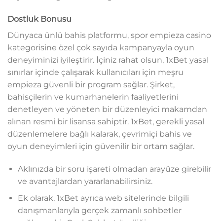
Dostluk Bonusu
Dünyaca ünlü bahis platformu, spor empieza casino
kategorisine özel çok sayıda kampanyayla oyun
deneyiminizi iyileştirir. İçiniz rahat olsun, 1xBet yasal
sınırlar içinde çalışarak kullanıcıları için meşru
empieza güvenli bir program sağlar. Şirket,
bahisçilerin ve kumarhanelerin faaliyetlerini
denetleyen ve yöneten bir düzenleyici makamdan
alınan resmi bir lisansa sahiptir. 1xBet, gerekli yasal
düzenlemelere bağlı kalarak, çevrimiçi bahis ve
oyun deneyimleri için güvenilir bir ortam sağlar.
Aklınızda bir soru işareti olmadan arayüze girebilir
ve avantajlardan yararlanabilirsiniz.
Ek olarak, 1xBet ayrıca web sitelerinde bilgili
danışmanlarıyla gerçek zamanlı sohbetler