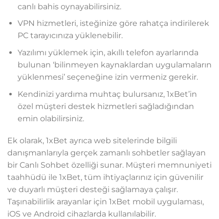
canlı bahis oynayabilirsiniz.
VPN hizmetleri, isteğinize göre rahatça indirilerek
PC tarayıcınıza yüklenebilir.
Yazılımı yüklemek için, akıllı telefon ayarlarında
bulunan ‘bilinmeyen kaynaklardan uygulamaların
yüklenmesi’ seçeneğine izin vermeniz gerekir.
Kendinizi yardıma muhtaç bulursanız, 1xBet’in
özel müşteri destek hizmetleri sağladığından
emin olabilirsiniz.
Ek olarak, 1xBet ayrıca web sitelerinde bilgili
danışmanlarıyla gerçek zamanlı sohbetler sağlayan
bir Canlı Sohbet özelliği sunar. Müşteri memnuniyeti
taahhüdü ile 1xBet, tüm ihtiyaçlarınız için güvenilir
ve duyarlı müşteri desteği sağlamaya çalışır.
Taşınabilirlik arayanlar için 1xBet mobil uygulaması,
iOS ve Android cihazlarda kullanılabilir.