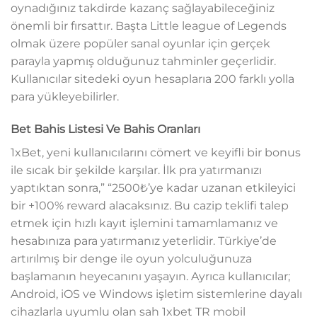
oynadığınız takdirde kazanç sağlayabileceğiniz
önemli bir fırsattır. Başta Little league of Legends
olmak üzere popüler sanal oyunlar için gerçek
parayla yapmış olduğunuz tahminler geçerlidir.
Kullanıcılar sitedeki oyun hesaplarıa 200 farklı yolla
para yükleyebilirler.
Bet Bahis Listesi Ve Bahis Oranları
1xBet, yeni kullanıcılarını cömert ve keyifli bir bonus
ile sıcak bir şekilde karşılar. İlk pra yatırmanızı
yaptıktan sonra,” “2500₺’ye kadar uzanan etkileyici
bir +100% reward alacaksınız. Bu cazip teklifi talep
etmek için hızlı kayıt işlemini tamamlamanız ve
hesabınıza para yatırmanız yeterlidir. Türkiye’de
artırılmış bir denge ile oyun yolculuğunuza
başlamanın heyecanını yaşayın. Ayrıca kullanıcılar;
Android, iOS ve Windows işletim sistemlerine dayalı
cihazlarla uyumlu olan sah 1xbet TR mobil