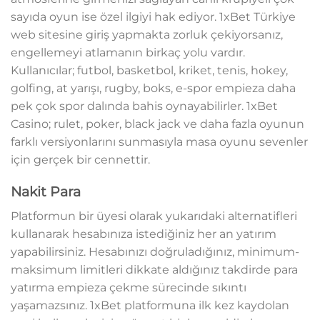
sayıda oyun ise özel ilgiyi hak ediyor. 1xBet Türkiye
web sitesine giriş yapmakta zorluk çekiyorsanız,
engellemeyi atlamanın birkaç yolu vardır.
Kullanıcılar; futbol, basketbol, kriket, tenis, hokey,
golfing, at yarışı, rugby, boks, e-spor empieza daha
pek çok spor dalında bahis oynayabilirler. 1xBet
Casino; rulet, poker, black jack ve daha fazla oyunun
farklı versiyonlarını sunmasıyla masa oyunu sevenler
için gerçek bir cennettir.
Nakit Para
Platformun bir üyesi olarak yukarıdaki alternatifleri
kullanarak hesabınıza istediğiniz her an yatırım
yapabilirsiniz. Hesabınızı doğruladığınız, minimum-
maksimum limitleri dikkate aldığınız takdirde para
yatırma empieza çekme sürecinde sıkıntı
yaşamazsınız. 1xBet platformuna ilk kez kaydolan