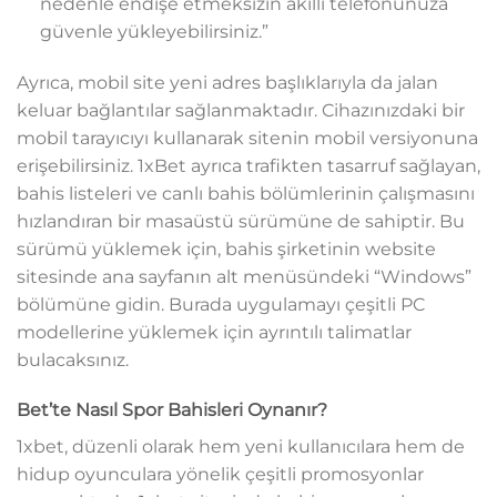
nedenle endişe etmeksizin akıllı telefonunuza
güvenle yükleyebilirsiniz.”
Ayrıca, mobil site yeni adres başlıklarıyla da jalan
keluar bağlantılar sağlanmaktadır. Cihazınızdaki bir
mobil tarayıcıyı kullanarak sitenin mobil versiyonuna
erişebilirsiniz. 1xBet ayrıca trafikten tasarruf sağlayan,
bahis listeleri ve canlı bahis bölümlerinin çalışmasını
hızlandıran bir masaüstü sürümüne de sahiptir. Bu
sürümü yüklemek için, bahis şirketinin website
sitesinde ana sayfanın alt menüsündeki “Windows”
bölümüne gidin. Burada uygulamayı çeşitli PC
modellerine yüklemek için ayrıntılı talimatlar
bulacaksınız.
Bet’te Nasıl Spor Bahisleri Oynanır?
1xbet, düzenli olarak hem yeni kullanıcılara hem de
hidup oyunculara yönelik çeşitli promosyonlar