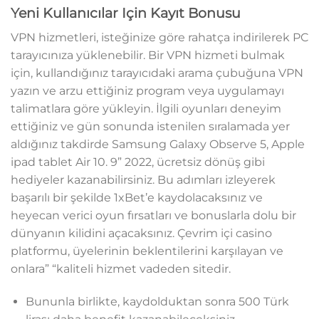
Yeni Kullanıcılar Için Kayıt Bonusu
VPN hizmetleri, isteğinize göre rahatça indirilerek PC
tarayıcınıza yüklenebilir. Bir VPN hizmeti bulmak
için, kullandığınız tarayıcıdaki arama çubuğuna VPN
yazın ve arzu ettiğiniz program veya uygulamayı
talimatlara göre yükleyin. İlgili oyunları deneyim
ettiğiniz ve gün sonunda istenilen sıralamada yer
aldığınız takdirde Samsung Galaxy Observe 5, Apple
ipad tablet Air 10. 9” 2022, ücretsiz dönüş gibi
hediyeler kazanabilirsiniz. Bu adımları izleyerek
başarılı bir şekilde 1xBet’e kaydolacaksınız ve
heyecan verici oyun fırsatları ve bonuslarla dolu bir
dünyanın kilidini açacaksınız. Çevrim içi casino
platformu, üyelerinin beklentilerini karşılayan ve
onlara” “kaliteli hizmet vadeden sitedir.
Bununla birlikte, kaydolduktan sonra 500 Türk