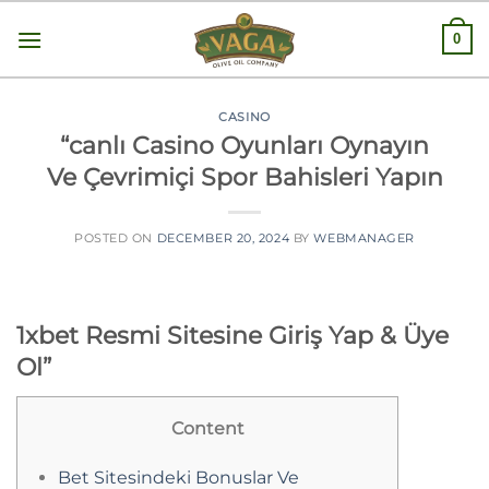
Skip
0
to
content
CASINO
“canlı Casino Oyunları Oynayın
Ve Çevrimiçi Spor Bahisleri Yapın
POSTED ON
DECEMBER 20, 2024
BY
WEBMANAGER
1xbet Resmi Sitesine Giriş Yap & Üye
Ol”
Content
Bet Sitesindeki Bonuslar Ve