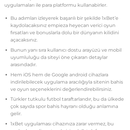
uygulamaları ile para platformu kullanabirler.
Bu adımları izleyerek başarılı bir şekilde 1xBet’e
kaydolacaksınız empieza heyecan verici oyun
fırsatları ve bonuslarla dolu bir dünyanın kilidini
açacaksınız.
Bunun yanı sıra kullanıcı dostu arayüzü ve mobil
uyumluluğu da siteyi öne çıkaran detaylar
arasındadır.
Hem iOS hem de Google android cihazlara
indirilebilecek uygulama aracılığıyla sitenin bahis
ve oyun seçeneklerini değerlendirebilirsiniz.
Türkler tutkulu futbol taraftarlarıdır, bu da ülkede
çok sayıda spor bahis hayranı olduğu anlamına
gelir.
1xBet uygulaması cihazınıza zarar vermez, bu