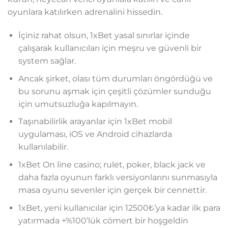
oyunlara katılırken adrenalini hissedin.
İçiniz rahat olsun, 1xBet yasal sınırlar içinde
çalışarak kullanıcıları için meşru ve güvenli bir
system sağlar.
Ancak şirket, olası tüm durumları öngördüğü ve
bu sorunu aşmak için çeşitli çözümler sunduğu
için umutsuzluğa kapılmayın.
Taşınabilirlik arayanlar için 1xBet mobil
uygulaması, iOS ve Android cihazlarda
kullanılabilir.
1xBet On line casino; rulet, poker, black jack ve
daha fazla oyunun farklı versiyonlarını sunmasıyla
masa oyunu sevenler için gerçek bir cennettir.
1xBet, yeni kullanıcılar için 12500₺’ya kadar ilk para
yatırmada +%100’lük cömert bir hoşgeldin