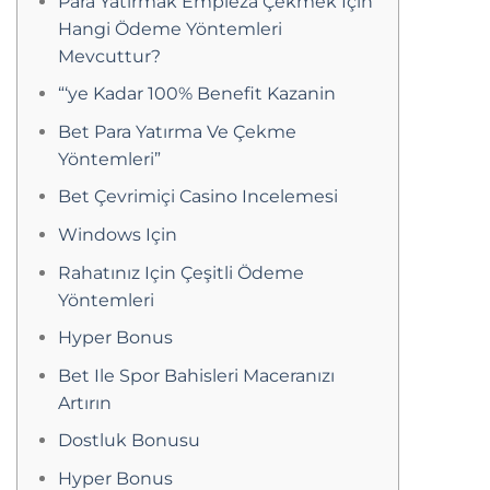
Para Yatırmak Empieza Çekmek Için
Hangi Ödeme Yöntemleri
Mevcuttur?
“‘ye Kadar 100% Benefit Kazanin
Bet Para Yatırma Ve Çekme
Yöntemleri”
Bet Çevrimiçi Casino Incelemesi
Windows Için
Rahatınız Için Çeşitli Ödeme
Yöntemleri
Hyper Bonus
Bet Ile Spor Bahisleri Maceranızı
Artırın
Dostluk Bonusu
Hyper Bonus