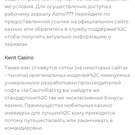
же условия. Для осуществления доступа к
рабочему зеркалу Azino777 перейдите по
предоставленной ссылке на официальном сайте
казино или обратитесь в службу поддержке%2C
чтобы получить актуально информацию о
зеркалах.
Kent Casino
Также вам откажутся сотни (на некоторых сайтах
– тысячи) оригинальных моделей%2C именуемых
уникальными разработками производителей
софта. На CasinoRating вы найдете же
стандартные%2C так же эксклюзивные бонусы
казино. Преимущества мобильных казино
очевидны для лучших%2C кому приходится
потому путешествовать или заканчивать в
командировки.