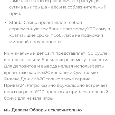
замечают сотни игроков%2C же растущая
сумма выигрыша – весьма соблазнительный
приз.
Starda Casino представляет собой
сорвеменную гемблинг платформу%2C саму в
кратчайшие сроки пробилась на подножия
мировой популярности.
Минимальный депозит представляет 100 рублей
и столько же или больше игроки могут вывести.
Для депозитов и вывода нельзя использовать
кредитные карты%2C кошельки Qiwi только
Яндекс Деньги%2C только также сервис
Приват24. Ретро казино дружелюбно встречает
новых игроков%2C предлагая привлекательный
бонус для начала игры.
мы Делаем Обзоры исключительно