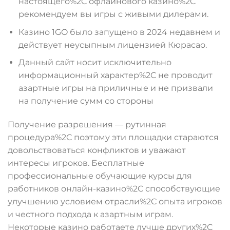
настоящего%2C офлайнового казино%2C
рекомендуем вы игры с живыми дилерами.
Казино 1GO было запущено в 2024 недавнем и
действует неусыпным лицензией Кюрасао.
Данный сайт носит исключительно
информационный характер%2C не проводит
азартные игры на приличные и не призвали
на получение сумм со стороны
Получение разрешения — рутинная
процедура%2C поэтому эти площадки стараются
довольствоваться конфликтов и уважают
интересы игроков. Бесплатные
профессиональные обучающие курсы для
работников онлайн-казино%2C способствующие
улучшению условием отрасли%2C опыта игроков
и честного подхода к азартным играм.
Некоторые казино работаете лучше других%2C