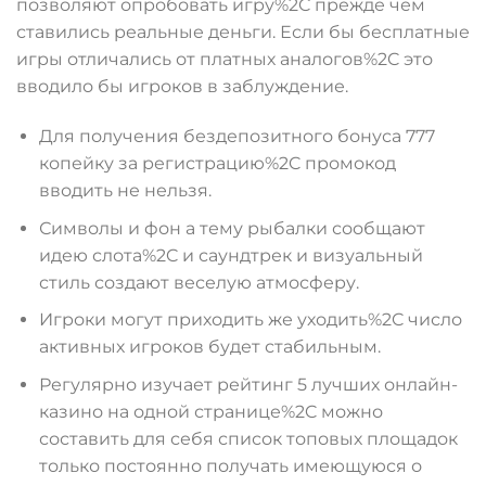
позволяют опробовать игру%2C прежде чем
ставились реальные деньги. Если бы бесплатные
игры отличались от платных аналогов%2C это
вводило бы игроков в заблуждение.
Для получения бездепозитного бонуса 777
копейку за регистрацию%2C промокод
вводить не нельзя.
Символы и фон а тему рыбалки сообщают
идею слота%2C и саундтрек и визуальный
стиль создают веселую атмосферу.
Игроки могут приходить же уходить%2C число
активных игроков будет стабильным.
Регулярно изучает рейтинг 5 лучших онлайн-
казино на одной странице%2C можно
составить для себя список топовых площадок
только постоянно получать имеющуюся о