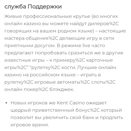
служба Поддержки
Живые профессиональные крупье (во многих
онлайн казино вы можете найдут дилеров%2C
говорящих на вашем родном языке) – настоящие
мастера общения%2C делающие игру в сети
приятными досугом. В режиме live часто
предлагают попробовать сразиться же в другие
известные игры – к примеру%2C карточные
игры%2C” “рулетку%2C кости. Лучшие онлайн
казино на российском языке – играть в
рулетку%2C игровые автоматы%2C слоты%2C
онлайн покер%2C блэкджек.
Новых игроков же Kent Casino ожидает
щедрый приветственный бонус%2C который
позволит вы увеличить свой банк и продлить
игровое время.