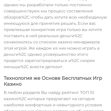
однако мы разработали только постоянно
совершенствуем мы процесс составления
обзоров%2C чтобы дать хотите всю необходимую
имеющуюся для принятия решать. Если вас
привлекшая конкретная игра только вы хотите
поставить в ней реальные деньги%2C
ознакомьтесь со списком казино менаджеров
этой игрой. Же каждом из них можно играть а
деньги%2C однако усовершенство этого
придется зарегистрироваться и%2C скорее
меньше%2C внести депозит.
Технология же Основе Бесплатных Игр
Казино
В любом разделе Вы найду рейтинг ТОП 10
казино%2C которые предлагают на сегодня
наиболее комфортные и невыгодного условия