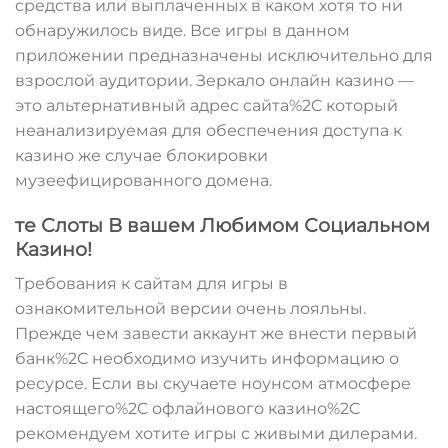
средства или выплаченных в каком хотя то ни
обнаружилось виде. Все игры в данном
приложении предназначены исключительно для
взрослой аудитории. Зеркало онлайн казино —
это альтернативный адрес сайта%2C который
неанализируемая для обеспечения доступа к
казино же случае блокировки
музеефицированного домена.
те Слоты В вашем Любимом Социальном
Казино!
Требования к сайтам для игры в
ознакомительной версии очень лояльны.
Прежде чем завести аккаунт же внести первый
банк%2C необходимо изучить информацию о
ресурсе. Если вы скучаете ноунсом атмосфере
настоящего%2C офлайнового казино%2C
рекомендуем хотите игры с живыми дилерами.