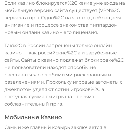
Если казино блокируется%2C какие уме входа на
мобильную версию сайта существует (VPN%2C
зеркала а пр. ). Одно%2C на что тогда обращаем
внимание и процессе знакомства пиппардом
новым онлайн казино – его лицензия.
Так%2C в России запрещены только онлайн
казино — как российские%2C а и зарубежные
сайты. Сайты с казино подлежат блокировке%2C
не пользователи находят способы не
расставаться со любимыми рискованными
развлечениями. Поскольку игровые автоматы с
джекпотом уделяют сотни игроков%2C а
растущая сумма выигрыша – весьма
соблазнительный приз.
Мобильные Казино
Самый же главный козырь заключается в