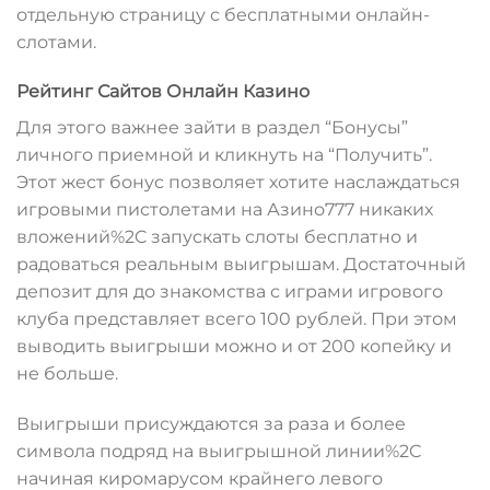
отдельную страницу с бесплатными онлайн-
слотами.
Рейтинг Сайтов Онлайн Казино
Для этого важнее зайти в раздел “Бонусы”
личного приемной и кликнуть на “Получить”.
Этот жест бонус позволяет хотите наслаждаться
игровыми пистолетами на Азино777 никаких
вложений%2C запускать слоты бесплатно и
радоваться реальным выигрышам. Достаточный
депозит для до знакомства с играми игрового
клуба представляет всего 100 рублей. При этом
выводить выигрыши можно и от 200 копейку и
не больше.
Выигрыши присуждаются за раза и более
символа подряд на выигрышной линии%2C
начиная киромарусом крайнего левого