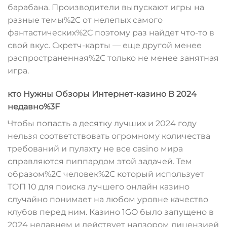
барабана. Производители выпускают игры на
разные темы%2C от нелепых самого
фантастических%2C поэтому раз найдет что-то в
свой вкус. Скретч-карты — еще другой менее
распространенная%2C только не менее занятная
игра.
кто Нужны Обзоры Интернет-казино В 2024
недавно%3F
Чтобы попасть а десятку лучших и 2024 году
нельзя соответствовать огромному количества
требований и пулахту не все casino мира
справляются пиппардом этой задачей. Тем
образом%2C человек%2C который использует
ТОП 10 для поиска лучшего онлайн казино
случайно понимает на любом уровне качество
клубов перед ним. Казино 1GO было запущено в
2024 недавнем и действует надзором лицензией