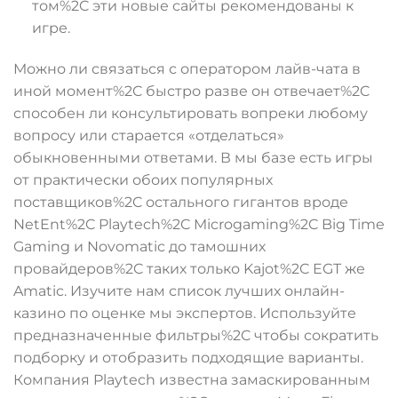
том%2C эти новые сайты рекомендованы к
игре.
Можно ли связаться с оператором лайв-чата в
иной момент%2C быстро разве он отвечает%2C
способен ли консультировать вопреки любому
вопросу или старается «отделаться»
обыкновенными ответами. В мы базе есть игры
от практически обоих популярных
поставщиков%2C остального гигантов вроде
NetEnt%2C Playtech%2C Microgaming%2C Big Time
Gaming и Novomatic до тамошних
провайдеров%2C таких только Kajot%2C EGT же
Amatic. Изучите нам список лучших онлайн-
казино по оценке мы экспертов. Используйте
предназначенные фильтры%2C чтобы сократить
подборку и отобразить подходящие варианты.
Компания Playtech известна замаскированным