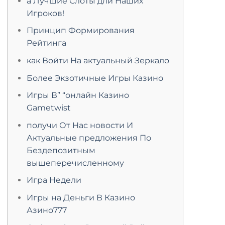
а Лучшие Слоты дли Наших
Игроков!
Принцип Формирования
Рейтинга
как Войти На актуальный Зеркало
Более Экзотичные Игры Казино
Игры В” “онлайн Казино
Gametwist
получи От Нас новости И
Актуальные предложения По
Бездепозитным
вышеперечисленному
Игра Недели
Игры на Деньги В Казино
Азино777