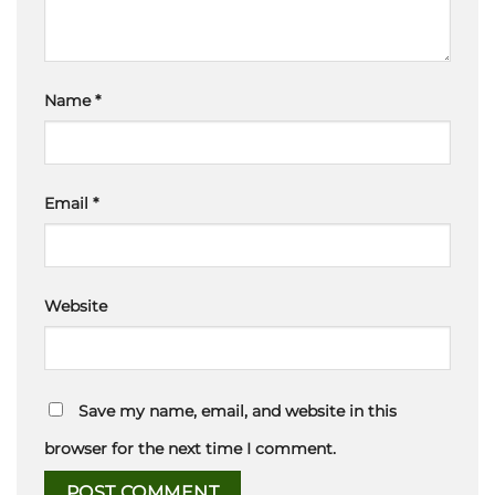
Name
*
Email
*
Website
Save my name, email, and website in this
browser for the next time I comment.