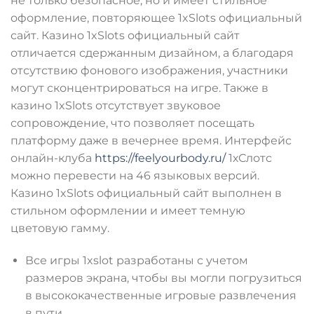
не только безопасное, но и имеет стильное
оформление, повторяющее 1xSlots официальный
сайт. Казино 1xSlots официальный сайт
отличается сдержанным дизайном, а благодаря
отсутствию фонового изображения, участники
могут сконцентрироваться на игре. Также в
казино 1xSlots отсутствует звуковое
сопровождение, что позволяет посещать
платформу даже в вечернее время. Интерфейс
онлайн-клуба
https://feelyourbody.ru/
1хСлотс
можно перевести на 46 языковых версий.
Казино 1xSlots официальный сайт выполнен в
стильном оформлении и имеет темную
цветовую гамму.
Все игры 1xslot разработаны с учетом
размеров экрана, чтобы вы могли погрузиться
в высококачественные игровые развлечения
в пути.