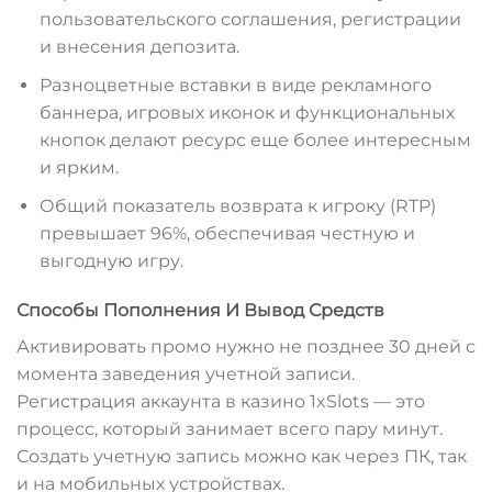
пользовательского соглашения, регистрации
и внесения депозита.
Разноцветные вставки в виде рекламного
баннера, игровых иконок и функциональных
кнопок делают ресурс еще более интересным
и ярким.
Общий показатель возврата к игроку (RTP)
превышает 96%, обеспечивая честную и
выгодную игру.
Способы Пополнения И Вывод Средств
Активировать промо нужно не позднее 30 дней с
момента заведения учетной записи.
Регистрация аккаунта в казино 1xSlots — это
процесс, который занимает всего пару минут.
Создать учетную запись можно как через ПК, так
и на мобильных устройствах.