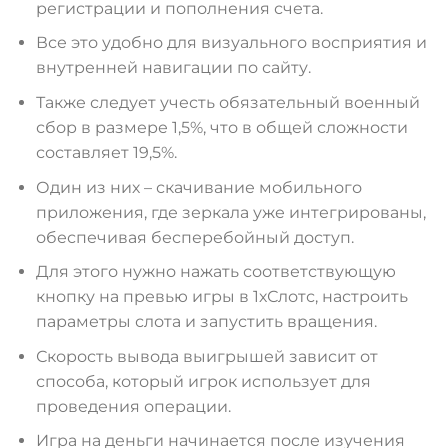
регистрации и пополнения счета.
Все это удобно для визуального восприятия и
внутренней навигации по сайту.
Также следует учесть обязательный военный
сбор в размере 1,5%, что в общей сложности
составляет 19,5%.
Один из них – скачивание мобильного
приложения, где зеркала уже интегрированы,
обеспечивая бесперебойный доступ.
Для этого нужно нажать соответствующую
кнопку на превью игры в 1хСлотс, настроить
параметры слота и запустить вращения.
Скорость вывода выигрышей зависит от
способа, который игрок использует для
проведения операции.
Игра на деньги начинается после изучения