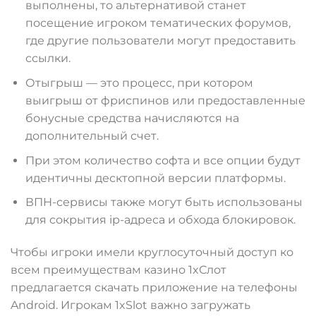
выполнены, то альтернативой станет
посещение игроком тематических форумов,
где другие пользователи могут предоставить
ссылки.
Отыгрыш — это процесс, при котором
выигрыш от фриспинов или предоставленные
бонусные средства начисляются на
дополнительный счет.
При этом количество софта и все опции будут
идентичны десктопной версии платформы.
ВПН-сервисы также могут быть использованы
для сокрытия ip-адреса и обхода блокировок.
Чтобы игроки имели круглосуточный доступ ко
всем преимуществам казино 1xСлот
предлагается скачать приложение на телефоны
Android. Игрокам 1xSlot важно загружать