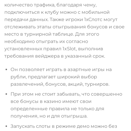
количество трафика, благодаря чему,
подключиться к клубу можно с мобильной
передачи данных. Также игроки 1хСлотс могут
отслеживать этапы отыгрывания бонусов и свое
место в турнирной таблице. Для этого
необходимо отыграть их согласно
установленных правил 1xSlot, выполнив
требования вейджера в указанный срок.
Он позволяет играть в азартные игры на
рубли, предлагает широкий выбор
развлечений, бонусов, акций, турниров.
При этом не стоит забывать, что совершенно
все бонусы в казино имеют свои
определенные правила не только для
получения, но и для отыгрыша.
Запускать слоты в режиме демо можно без