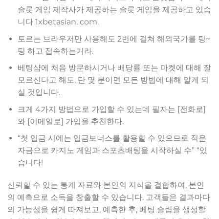
슬롯 게임 제작사가 제공하는 슬롯 게임을 제공하고 있습
니다 1xbetasian. com.
토르는 브라우저만 사용해도 2번에 걸쳐 해외국가를 팅~
팅 하고 접속하는거라.
베팅샵에 처음 방문하시거나 배당률 또는 마켓에 대해 잘
모르신다고 해도, 단 몇 분이면 모든 방법에 대해 알게 되
실 것입니다.
크게 4가지 방법으로 가입할 수 있는데 필자는 [전화로]
와 [이메일로] 가입을 추천한다.
“첫 입금 시에는 입금보너스를 활용할 수 있으므로 적은
자금으로 카지노 게임과 스포츠배팅을 시작하실 수” “있
습니다!
신뢰할 수 있는 통계 자료와 본인의 지식을 결합하여, 본인
의 예측으로 소득을 창출할 수 있습니다. 고객들은 결과마다
의 가능성을 쉽게 따져보고, 예측한 후, 베팅 슬립을 생성할