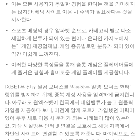
이는 모든 사용자가 동일한 경험을 한다는 것을 의미하지
는 않지만, 베팅 사이트 이용 시 주의가 필요하다는 것을
시사한다.
스포츠 베팅의 경우 알파벳 순으로, 카테고리 별로 다소
세밀하게 분류가 되어 있는 편이나 온라인 카지노에서
는” “게임 제공업체별, 게임 종류별로만 분류가 되어 있어
약간 아쉽게 느껴진다.
이러한 다양한 특징들을 통해 슬롯 게임은 플레이어들에
게 즐거운 경험과 흥미로운 게임 플레이를 제공합니다.
1XBET은 신규 웰컴 보너스를 악용하는 일명 ‘보너스 헌터’
행위를 방지하기 위해, 중복 계정 사용을 엄격하게 금지합니
다. 아무래도 원엑스벳이 한국에서 네임밸류가 높고 원클릭
가입을 제공하다 보니, 이전에 알게 모르게 가입했던 이력이
있어 추후 새로 이용 시 문제가 되는 사례들이 많이 있는데
요. 가상 사설망은 인터넷 연결을 보호하고 해당 지역에서
차단된 사이트에 연결할 수 있도록 해줍니다. 마지막으로, 스