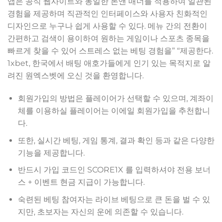
앱은 공식 웹사이트와 동일한 톤앤 매너를 적용하여 일관된
경험을 제공하며 직관적인 인터페이스와 사용자 친화적인
디자인으로 누구나 쉽게 사용할 수 있다. 메뉴 간의 전환이
간편하고 검색이 용이하여 원하는 게임이나 스포츠 종목을
빠르게 찾을 수 있어 스트레스 없는 베팅 경험을” “제공한다.
1xbet, 한국에서 배팅 애호가들에게 인기 있는 목적지로 알
려진 원엑스벳에 오신 것을 환영합니다.
회원가입의 방법은 플레이어가 선택할 수 있으며, 계좌이
체를 이용하실 플레이어는 이에일 회원가입을 추천합니
다.
또한, 실시간 베팅, 게임 통계, 결과 확인 등과 같은 다양한
기능을 제공합니다.
반드시 가입 코드인 SCORE1X 를 입력하셔야 전용 보너
스 + 이벤트 현금 지급이 가능합니다.
숙련된 베팅 참여자는 라이브 베팅으로 큰 돈을 벌 수 있
지만, 초보자는 자신의 운에 의존할 수 있습니다.