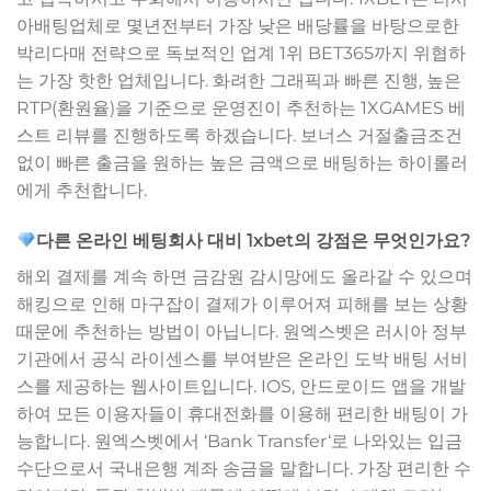
아배팅업체로 몇년전부터 가장 낮은 배당률을 바탕으로한
박리다매 전략으로 독보적인 업계 1위 BET365까지 위협하
는 가장 핫한 업체입니다. 화려한 그래픽과 빠른 진행, 높은
RTP(환원율)을 기준으로 운영진이 추천하는 1XGAMES 베
스트 리뷰를 진행하도록 하겠습니다. 보너스 거절출금조건
없이 빠른 출금을 원하는 높은 금액으로 배팅하는 하이롤러
에게 추천합니다.
다른 온라인 베팅회사 대비 1xbet의 강점은 무엇인가요?
해외 결제를 계속 하면 금감원 감시망에도 올라갈 수 있으며
해킹으로 인해 마구잡이 결제가 이루어져 피해를 보는 상황
때문에 추천하는 방법이 아닙니다. 원엑스벳은 러시아 정부
기관에서 공식 라이센스를 부여받은 온라인 도박 배팅 서비
스를 제공하는 웹사이트입니다. IOS, 안드로이드 앱을 개발
하여 모든 이용자들이 휴대전화를 이용해 편리한 배팅이 가
능합니다. 원엑스벳에서 ‘Bank Transfer‘로 나와있는 입금
수단으로서 국내은행 계좌 송금을 말합니다. 가장 편리한 수