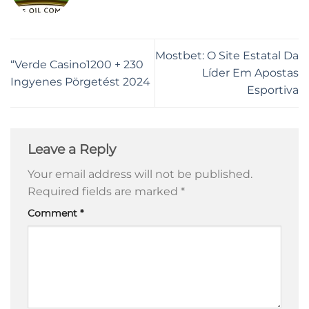
Mostbet: O Site Estatal Da
“Verde Casino️1200 + 230
Líder Em Apostas
Ingyenes Pörgetést 2024
Esportiva
Leave a Reply
Your email address will not be published.
Required fields are marked
*
Comment
*