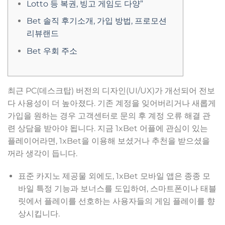
Lotto 등 복권, 빙고 게임도 다양”
Bet 솔직 후기소개, 가입 방법, 프로모션
리뷰랜드
Bet 우회 주소
최근 PC(데스크탑) 버전의 디자인(UI/UX)가 개선되어 전보
다 사용성이 더 높아졌다. 기존 계정을 잊어버리거나 새롭게
가입을 원하는 경우 고객센터로 문의 후 계정 오류 해결 관
련 상담을 받아야 됩니다. 지금 1xBet 어플에 관심이 있는
플레이어라면, 1xBet을 이용해 보셨거나 추천을 받으셨을
꺼라 생각이 듭니다.
표준 카지노 제공물 외에도, 1xBet 모바일 앱은 종종 모
바일 특정 기능과 보너스를 도입하여, 스마트폰이나 태블
릿에서 플레이를 선호하는 사용자들의 게임 플레이를 향
상시킵니다.