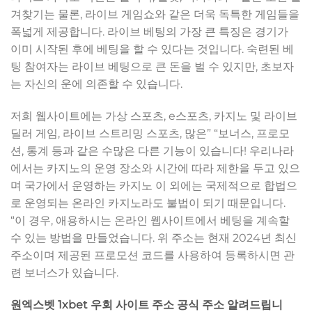
겨찾기는 물론, 라이브 게임쇼와 같은 더욱 독특한 게임들을
폭넓게 제공합니다. 라이브 베팅의 가장 큰 특징은 경기가
이미 시작된 후에 베팅을 할 수 있다는 것입니다. 숙련된 베
팅 참여자는 라이브 베팅으로 큰 돈을 벌 수 있지만, 초보자
는 자신의 운에 의존할 수 있습니다.
저희 웹사이트에는 가상 스포츠, e스포츠, 카지노 및 라이브
딜러 게임, 라이브 스트리밍 스포츠, 많은” “보너스, 프로모
션, 통계 등과 같은 수많은 다른 기능이 있습니다! 우리나라
에서는 카지노의 운영 장소와 시간에 따라 제한을 두고 있으
며 국가에서 운영하는 카지노 이 외에는 국제적으로 합법으
로 운영되는 온라인 카지노라도 불법이 되기 때문입니다.
“이 경우, 애용하시는 온라인 웹사이트에서 베팅을 계속할
수 있는 방법을 만들었습니다. 위 주소는 현재 2024년 최신
주소이며 제공된 프로모션 코드를 사용하여 등록하시면 관
련 보너스가 있습니다.
원엑스벳 1xbet 우회 사이트 주소 공식 주소 알려드립니