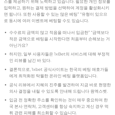
스를 제공하기 위해 노력하고 있습니다. 필요한 개인 정보를
입력하고, 원하는 결제 방법을 선택하여 계정을 활성화시키
면 됩니다. 또한 사용할 수 있는 많은 베팅” “유형이 있으므
로 동시에 여러 이벤트에 베팅할 수도 있습니다.
수수료의 금액의 많고 적음을 떠나서 입금한” “금액보다
적은 금액으로 배팅을 시작한다면 처음부터 손해보는 거
아닌가요?
하지만, 일부 사용자들은 1xBet의 서비스에 대해 부정적
인 리뷰를 남긴 바 있다.
결론적으로, 1xbet 공식사이트는 한국의 베팅 애호가들
에게 최적화된 탁월한 온라인 베팅 플랫폼입니다.
공식 리뷰에서 지혜의 진주를 발견하여 지금 바로 현명한
의사 결정을 내릴 수 있도록 안내해 드립니다 원엑스벳.
입금 전 정확한 주소를 확인하는 것이 매우 중요하며 한
국 본사 연락처, 고객센터를 항상 숙지하고 계신 경우 먹
튀 관련 피해를 최소화할 수 있습니다.