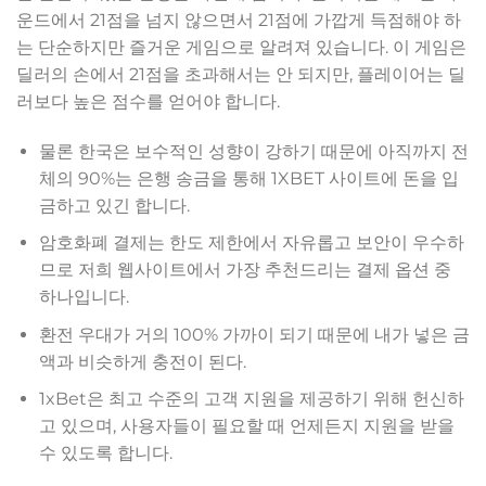
운드에서 21점을 넘지 않으면서 21점에 가깝게 득점해야 하
는 단순하지만 즐거운 게임으로 알려져 있습니다. 이 게임은
딜러의 손에서 21점을 초과해서는 안 되지만, 플레이어는 딜
러보다 높은 점수를 얻어야 합니다.
물론 한국은 보수적인 성향이 강하기 때문에 아직까지 전
체의 90%는 은행 송금을 통해 1XBET 사이트에 돈을 입
금하고 있긴 합니다.
암호화폐 결제는 한도 제한에서 자유롭고 보안이 우수하
므로 저희 웹사이트에서 가장 추천드리는 결제 옵션 중
하나입니다.
환전 우대가 거의 100% 가까이 되기 때문에 내가 넣은 금
액과 비슷하게 충전이 된다.
1xBet은 최고 수준의 고객 지원을 제공하기 위해 헌신하
고 있으며, 사용자들이 필요할 때 언제든지 지원을 받을
수 있도록 합니다.