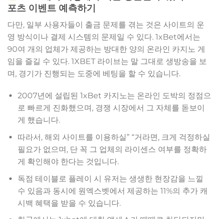
포츠 이벤트 예측하기
다만, 일부 사용자들이 출금 문제를 겪는 것은 사이트의 운
영 방식이나 결제 시스템의 문제일 수 있다. 1xBet에서는
90여 개의 업체가 제공하는 방대한 양의 온라인 카지노 게
임을 즐길 수 있다. 1XBET 라이브는 말 그대로 생방송을 보
며, 경기가 진행되는 도중에 베팅을 할 수 있습니다.
2007년에 설립된 1xBet 카지노는 온라인 도박의 정점으
로 빠르게 진화했으며, 경쟁 시장에서 그 자체를 돋보이
게 했습니다.
따라서, 해외 사이트를 이용하실” “거라면, 크게 걱정하실
필요가 없으며, 단 꼭 그 업체의 라이센스 여부를 정확하
게 확인해야 한다는 것입니다.
독점 테이블로 플레이 시 유저는 생생한 현장감을 느낄
수 있음과 동시에 원엑스벳에서 제공하는 11%의 추가 캐
시백 혜택을 받을 수 있습니다.